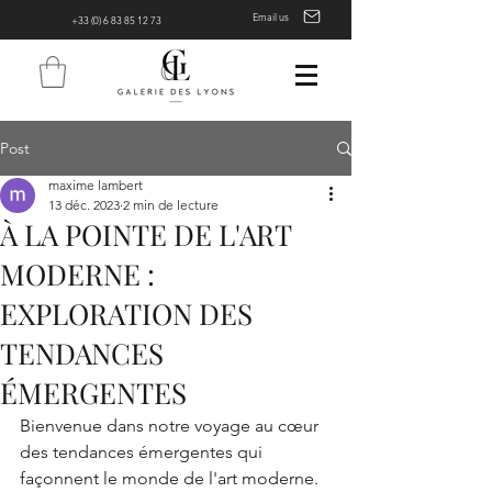
Email us
+33 (0) 6 83 85 12 73
Post
maxime lambert
13 déc. 2023
2 min de lecture
À LA POINTE DE L'ART
MODERNE :
EXPLORATION DES
TENDANCES
ÉMERGENTES
Bienvenue dans notre voyage au cœur 
des tendances émergentes qui 
façonnent le monde de l'art moderne. 