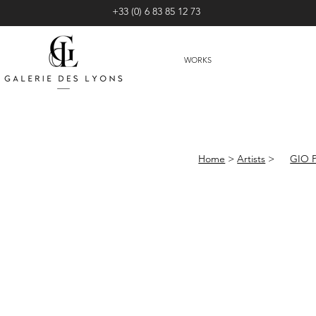
+33 (0) 6 83 85 12 73
WORKS
Home
>
Artists
>
GIO 