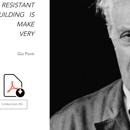
ESISTANT
ILDING IS
'S MAKE
G VERY
Gio Ponti
CATALOGUE [FR]