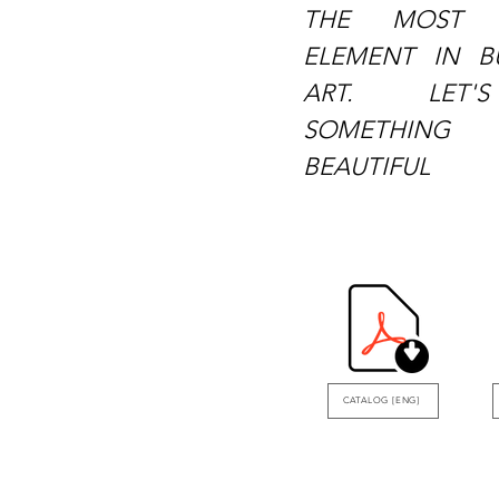
THE MOST R
ELEMENT IN BU
ART. LET
SOMETHIN
BEAUTIFUL
CATALOG [ENG]