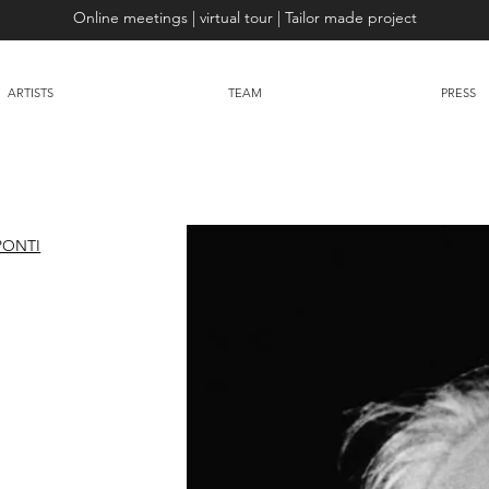
Online meetings | virtual tour | Tailor made project
ARTISTS
TEAM
PRESS
PONTI