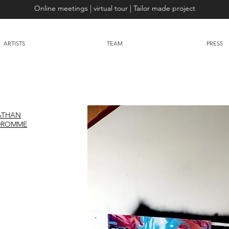
Online meetings | virtual tour | Tailor made project
ARTISTS
TEAM
PRESS
ATHAN
DROMME