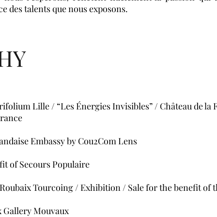
ce des talents que nous exposons.
PHY
rifolium Lille / “Les Énergies Invisibles” / Château de la 
France
rolandaise Embassy by Cou2Com Lens
nefit of Secours Populaire
e Roubaix Tourcoing / Exhibition / Sale for the benefit of
ox Gallery Mouvaux