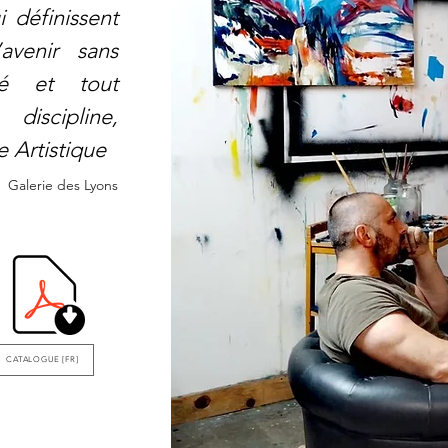
i définissent
avenir sans
sé et tout
 discipline,
e Artistique
Galerie des Lyons
CATALOGUE [FR]