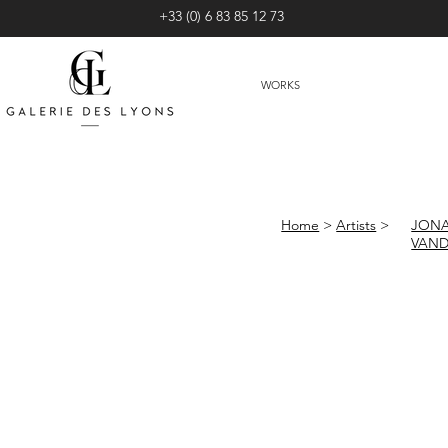
+33 (0) 6 83 85 12 73
WORKS
Home
>
Artists
>
JON
VAN