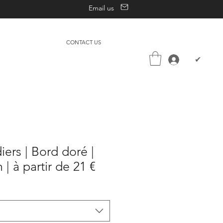
Email us
CONTACT US
✔
iers | Bord doré |
 | à partir de 21 €