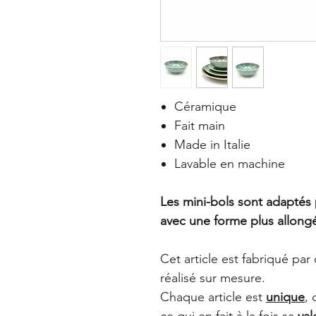
Céramique
Fait main
Made in Italie
Lavable en machine
Les mini-bols sont adaptés p
avec une forme plus allong
Cet article est fabriqué par
réalisé sur mesure.
Chaque article est
unique
, 
ce qui en fait à la fois sa
val