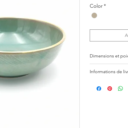
Color
*
A
Dimensions et poi
Saladier : ø 36,5 c
Informations de liv
Saladier : ø 33 cm
Saladier : ø 28 cm 
Le retrait en boutique
Saladier ø 24 cm /
Les Produits command
Bol à pâtes : ø 19 
indiquée par l’Achet
Bol à céréales : ø 
L’Acheteur devra veil
Bol à fruits : ø 14,
Sauf cas de force ma
Bol à vinaigrette :
fermeture clairemen
Mini-bol cône : ø 1
LYONS
, les Produits
Mini-bol cône : ø 1
sept (7) jours suivan
Mini-bol à céréales