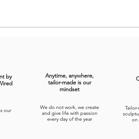
Anytime, anywhere,
nt by
C
tailor-made is our
Wired
mindset
We do not work, we create
Tailor
is our
and give life with passion
sculptu
every day of the year
on 