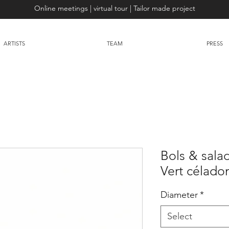
Online meetings | virtual tour | Tailor made project
ARTISTS
TEAM
PRESS
Bols & salad
Vert céladon
Diameter
*
Select