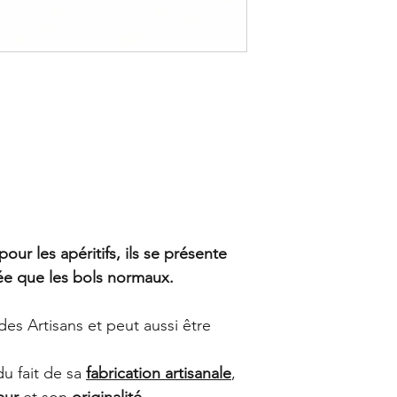
commande, indiquée su
Mini-bol à glaces :
commande adressé à 
Mini-bol à olives : 
Dans le cas où le Pro
Ces informations sont 
GALERIES DES LYONS 
de la fabrication fait
dans lequel le Produi
légèrement varier. D
précisé que certains
en savoir plus, consu
réalisation de plusieu
ventes en ligne (CGV
Pour plus d’informati
générales de ventes 
our les apéritifs, ils se présente
ée que les bols normaux.
 des Artisans et peut aussi être
du fait de sa
fabrication artisanale
,
eur
et son
originalité
.