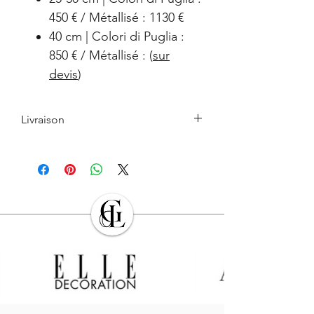
450 € / Métallisé : 1130 €
40 cm | Colori di Puglia :
850 € / Métallisé : (
sur
devis
)
Livraison
Le retrait en boutique est gratuit.
Les Produits commandés seront livrés à
l’adresse indiquée par l’Acheteur lors de
la commande. L’Acheteur devra veiller à
son exactitude.
Sauf cas de force majeure ou lors des
périodes de fermeture clairement
annoncés par
GALERIE DES LYONS
, les
Produits en stock sont expédiés dans les
sept (7) jours suivant la date
d’enregistrement de la commande,
indiquée sur l’email récapitulatif de la