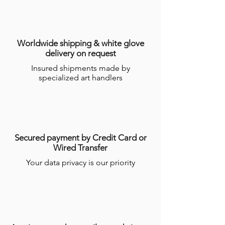
commande adressé à l’Acheteur.
Dans le cas où le Produit ne serait pas en
stock, GALERIES DES LYONS informera
l’Acheteur du délai dans lequel le
Worldwide shipping & white glove
Produit devrait être expédié, étant
delivery on request
précisé que certains Produits nécessitent
Insured shipments made by
un temps de réalisation de plusieurs
specialized art handlers
semaines par les Artisans.
Pour plus d’informations, consulter les
conditions générales de ventes en ligne
(CGV)
.
Secured payment by Credit Card or
Wired Transfer
Your data privacy is our priority