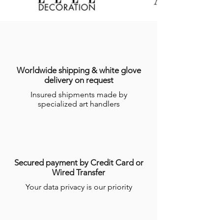
sept (7) jours suivant la date
d’enregistrement de la commande,
indiquée sur l’email récapitulatif de la
commande adressé à l’Acheteur.
Dans le cas où le Produit ne serait pas en
stock, GALERIES DES LYONS informera
l’Acheteur du délai dans lequel le
Worldwide shipping & white glove
Produit devrait être expédié, étant
delivery on request
précisé que certains Produits nécessitent
Insured shipments made by
un temps de réalisation de plusieurs
specialized art handlers
semaines par les Artisans.
Pour plus d’informations, consulter les
conditions générales de ventes en ligne
(CGV)
.
Secured payment by Credit Card or
Wired Transfer
Your data privacy is our priority