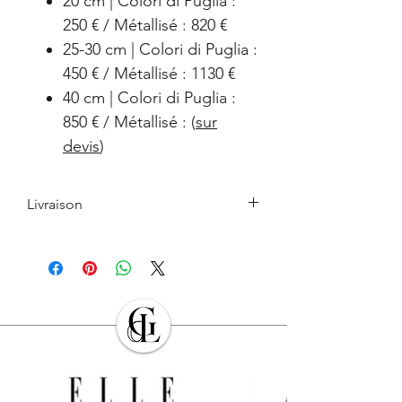
20 cm | Colori di Puglia :
250 € / Métallisé : 820 €
25-30 cm | Colori di Puglia :
450 € / Métallisé : 1130 €
40 cm | Colori di Puglia :
850 € / Métallisé : (
sur
devis
)
Livraison
Le retrait en boutique est gratuit.
Les Produits commandés seront livrés à
l’adresse indiquée par l’Acheteur lors de
la commande. L’Acheteur devra veiller à
son exactitude.
Sauf cas de force majeure ou lors des
périodes de fermeture clairement
annoncés par
GALERIE DES LYONS
, les
Produits en stock sont expédiés dans les