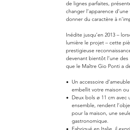
de lignes parfaites, présen
changer l’apparence d’une 
donner du caractère à n’im
Inédite jusqu’en 2013 – lo
lumière le projet – cette p
prestigieuse reconnaissance
devenant bientôt l’une des 
que le Maître Gio Ponti a dé
Un accessoire d’ameublem
embellit votre maison ou 
Deux bols ø 11 cm avec u
ensemble, rendent l’obje
pour la maison, une seul
gastronomique.
Fabriqué en Italie, il exp