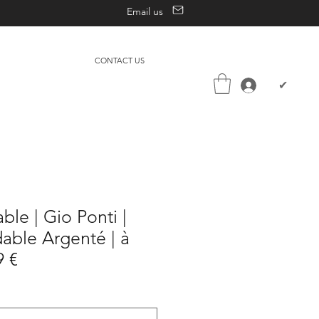
Email us
CONTACT US
✔
ble | Gio Ponti |
dable Argenté | à
9 €