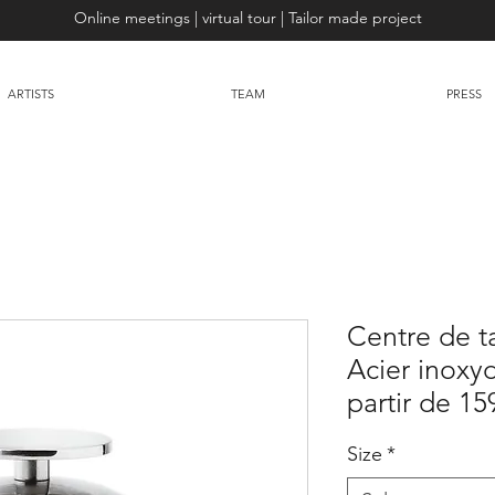
Online meetings | virtual tour | Tailor made project
ARTISTS
TEAM
PRESS
Centre de ta
Acier inoxy
partir de 15
Size
*