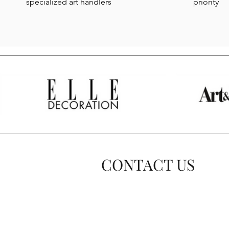
specialized art handlers
priority
CONTACT US