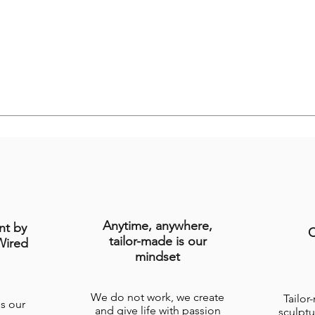
Anytime, anywhere,
nt by
C
tailor-made is our
Wired
mindset
We do not work, we create
Tailor
is our
and give life with passion
sculptu