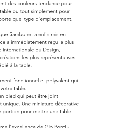
Dans le cas où le Pro
tent des couleurs tendance pour
processus naturel q
GALERIES DES LYONS 
table ou tout simplement pour
d’argent mais altère
dans lequel le Produi
doit être polie afin d
porte quel type d’emplacement.
précisé que certains
bons produits de pol
réalisation de plusieu
ces produits doivent
Pour plus d’informati
rsque Sambonet a enfin mis en
seulement.
générales de ventes 
ièce a immédiatement reçu la plus
 internationale du Design,
créations les plus représentatives
dié à la table.
ent fonctionnel et polyvalent qui
votre table.
n pied qui peut être joint
t unique. Une miniature décorative
e portion pour mettre une table
rime l’excellence de Gio Ponti -