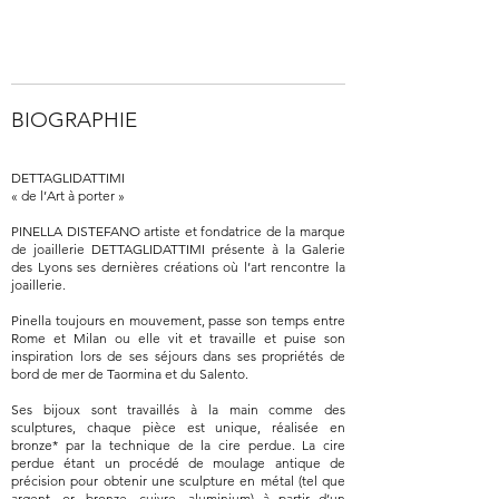
BIOGRAPHIE
DETTAGLIDATTIMI
« de l’Art à porter »
PINELLA DISTEFANO artiste et fondatrice de la marque
de joaillerie DETTAGLIDATTIMI présente à la Galerie
des Lyons ses dernières créations où l’art rencontre la
joaillerie.
Pinella toujours en mouvement, passe son temps entre
Rome et Milan ou elle vit et travaille et puise son
inspiration lors de ses séjours dans ses propriétés de
bord de mer de Taormina et du Salento.
Ses bijoux sont travaillés à la main comme des
sculptures, chaque pièce est unique, réalisée en
bronze* par la technique de la cire perdue. La cire
perdue étant un procédé de moulage antique de
précision pour obtenir une sculpture en métal (tel que
argent, or, bronze, cuivre, aluminium) à partir d’un