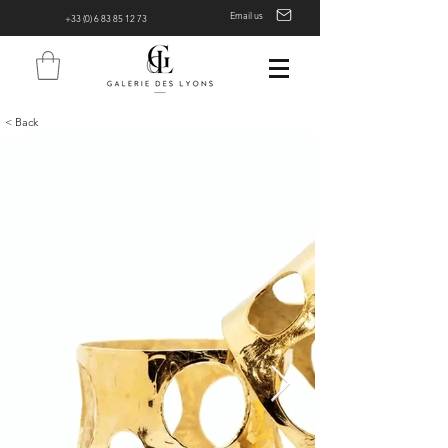
Email us
+33 (0) 6 83 85 12 73
< Back