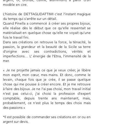
modèle en cire.
L’histoire de DETTAGLIDATTIMI c’est l’instant magique
du temps qui s’arrête sur un détail.
Quand Pinella a commencé à créer ses propres bijoux,
elle réalise dès le début que ce qu’elle ressentait se
matérialisait en quelque chose qu’elle ne voyait qu’une
fois le travail fini.
Dans ses créations on retrouve la force, la ténacité, la
passion, la grandeur et la beauté de la Sicile sa terre
d’origine avec ses contradictions, vérités et
imperfections… L’ énergie de l’Etna, l’immensité de la
mer.
« Je ne projette jamais ce que je veux créer, je libère
mon esprit, mon cœur, mes mains. Et donc, comme le
levain, chaque fois que je crée, il se passe quelque
chose qui me pousse à créer encore. Et je me retrouve
à faire des bijoux. Je ne l’ai pas choisi, mon travail initial
n’est pas celui-ci, j’ai choisi la profession d’expert
comptable, depuis trente ans maintenant, mais,
probablement, ce n’est plus le temps des choix mais
des passions »
*Il est possible de commander ses créations en or ou en
argent sur devis.