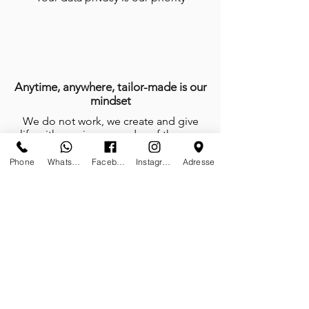
Anytime, anywhere, tailor-made is our
mindset
We do not work, we create and give
life with passion every day of the year
Phone
Whatsapp
Facebook
Instagram
Adresse
Certificates of authenticity
Tailor-made furniture and sculptures;
limited editions on stock and or on
demand