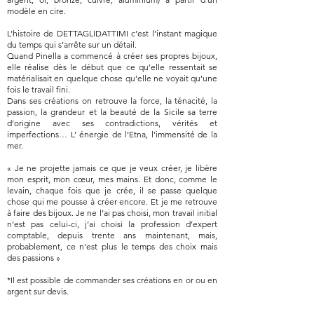
modèle en cire.
L’histoire de DETTAGLIDATTIMI c’est l’instant magique
du temps qui s’arrête sur un détail.
Quand Pinella a commencé à créer ses propres bijoux,
elle réalise dès le début que ce qu’elle ressentait se
matérialisait en quelque chose qu’elle ne voyait qu’une
fois le travail fini.
Dans ses créations on retrouve la force, la ténacité, la
passion, la grandeur et la beauté de la Sicile sa terre
d’origine avec ses contradictions, vérités et
imperfections… L’ énergie de l’Etna, l’immensité de la
mer.
« Je ne projette jamais ce que je veux créer, je libère
mon esprit, mon cœur, mes mains. Et donc, comme le
levain, chaque fois que je crée, il se passe quelque
chose qui me pousse à créer encore. Et je me retrouve
à faire des bijoux. Je ne l’ai pas choisi, mon travail initial
n’est pas celui-ci, j’ai choisi la profession d’expert
comptable, depuis trente ans maintenant, mais,
probablement, ce n’est plus le temps des choix mais
des passions »
*Il est possible de commander ses créations en or ou en
argent sur devis.