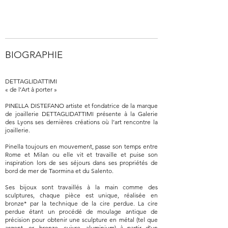
BIOGRAPHIE
DETTAGLIDATTIMI
« de l’Art à porter »
PINELLA DISTEFANO artiste et fondatrice de la marque
de joaillerie DETTAGLIDATTIMI présente à la Galerie
des Lyons ses dernières créations où l’art rencontre la
joaillerie.
Pinella toujours en mouvement, passe son temps entre
Rome et Milan ou elle vit et travaille et puise son
inspiration lors de ses séjours dans ses propriétés de
bord de mer de Taormina et du Salento.
Ses bijoux sont travaillés à la main comme des
sculptures, chaque pièce est unique, réalisée en
bronze* par la technique de la cire perdue. La cire
perdue étant un procédé de moulage antique de
précision pour obtenir une sculpture en métal (tel que
argent, or, bronze, cuivre, aluminium) à partir d’un