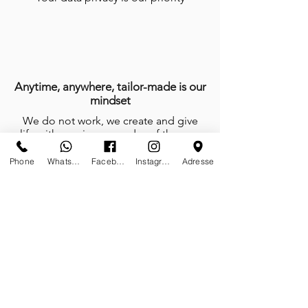
Anytime, anywhere, tailor-made is our
mindset
We do not work, we create and give
life with passion every day of the year
Phone
Whatsapp
Facebook
Instagram
Adresse
Certificates of authenticity
Tailor-made furniture and sculptures;
limited editions on stock and or on
demand