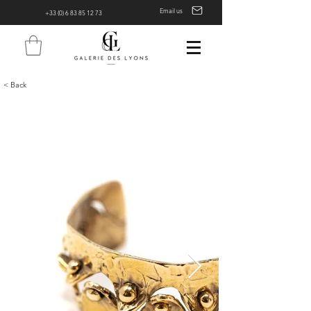
Email us
+33 (0) 6 83 85 12 73
< Back