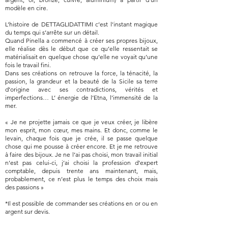
modèle en cire.
L’histoire de DETTAGLIDATTIMI c’est l’instant magique
du temps qui s’arrête sur un détail.
Quand Pinella a commencé à créer ses propres bijoux,
elle réalise dès le début que ce qu’elle ressentait se
matérialisait en quelque chose qu’elle ne voyait qu’une
fois le travail fini.
Dans ses créations on retrouve la force, la ténacité, la
passion, la grandeur et la beauté de la Sicile sa terre
d’origine avec ses contradictions, vérités et
imperfections… L’ énergie de l’Etna, l’immensité de la
mer.
« Je ne projette jamais ce que je veux créer, je libère
mon esprit, mon cœur, mes mains. Et donc, comme le
levain, chaque fois que je crée, il se passe quelque
chose qui me pousse à créer encore. Et je me retrouve
à faire des bijoux. Je ne l’ai pas choisi, mon travail initial
n’est pas celui-ci, j’ai choisi la profession d’expert
comptable, depuis trente ans maintenant, mais,
probablement, ce n’est plus le temps des choix mais
des passions »
*Il est possible de commander ses créations en or ou en
argent sur devis.