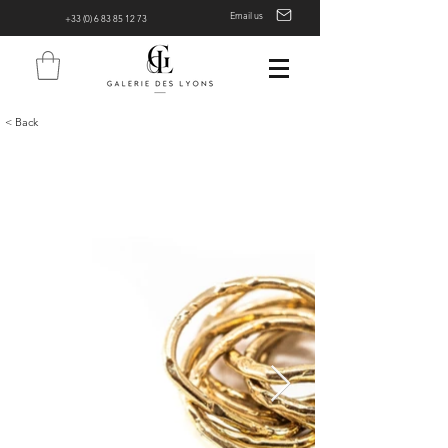
Email us
+33 (0) 6 83 85 12 73
< Back