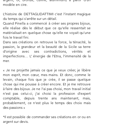
modèle en cire.
L’histoire de DETTAGLIDATTIMI c’est l’instant magique
du temps qui s’arrête sur un détail.
Quand Pinella a commencé à créer ses propres bijoux,
elle réalise dès le début que ce qu’elle ressentait se
matérialisait en quelque chose qu’elle ne voyait qu’une
fois le travail fini.
Dans ses créations on retrouve la force, la ténacité, la
passion, la grandeur et la beauté de la Sicile sa terre
d’origine avec ses contradictions, vérités et
imperfections… L’ énergie de l’Etna, l’immensité de la
mer.
« Je ne projette jamais ce que je veux créer, je libère
mon esprit, mon cœur, mes mains. Et donc, comme le
levain, chaque fois que je crée, il se passe quelque
chose qui me pousse à créer encore. Et je me retrouve
à faire des bijoux. Je ne l’ai pas choisi, mon travail initial
n’est pas celui-ci, j’ai choisi la profession d’expert
comptable, depuis trente ans maintenant, mais,
probablement, ce n’est plus le temps des choix mais
des passions »
*Il est possible de commander ses créations en or ou en
argent sur devis.