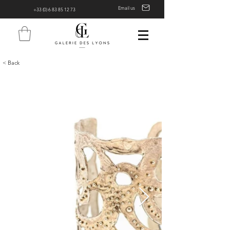
Email us
+33 (0) 6 83 85 12 73
< Back