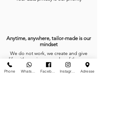
Anytime, anywhere, tailor-made is our
mindset
We do not work, we create and give
life with passion every day of the year
Phone
Whatsapp
Facebook
Instagram
Adresse
Certificates of authenticity
Tailor-made furniture and sculptures;
limited editions on stock and or on
demand