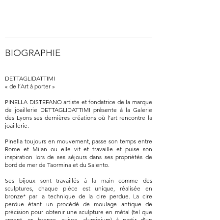
BIOGRAPHIE
DETTAGLIDATTIMI
« de l’Art à porter »
PINELLA DISTEFANO artiste et fondatrice de la marque
de joaillerie DETTAGLIDATTIMI présente à la Galerie
des Lyons ses dernières créations où l’art rencontre la
joaillerie.
Pinella toujours en mouvement, passe son temps entre
Rome et Milan ou elle vit et travaille et puise son
inspiration lors de ses séjours dans ses propriétés de
bord de mer de Taormina et du Salento.
Ses bijoux sont travaillés à la main comme des
sculptures, chaque pièce est unique, réalisée en
bronze* par la technique de la cire perdue. La cire
perdue étant un procédé de moulage antique de
précision pour obtenir une sculpture en métal (tel que
argent, or, bronze, cuivre, aluminium) à partir d’un