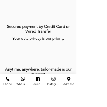
Secured payment by Credit Card or
Wired Transfer
Your data privacy is our priority
Anytime, anywhere, tailor-made is our
mindset
We do not work, we create and give
Phone
Whatsapp
Facebook
Instagram
Adresse
life with passion every day of the year