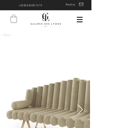
Email us
+33 (0) 6 83 85 12 73
< Back