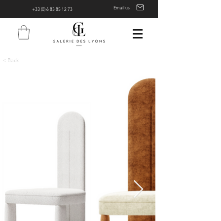
Email us
+33 (0) 6 83 85 12 73
< Back