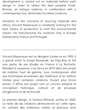
development is carried out on materials before each
design in order to obtain the best possible finish.
Bronze, an antique material, in combination with a
contemporary line, dominates his latest creations.
Sensitive to the concerns of sourcing materials and
ethics, Vincent Mazenauer is constantly looking for the
best means of production to limit the environmental
impact. He manufactures his creations only in Europe
(Switzerland, France and Portugal).
__________________________________________________
Vincent Mazenauer est un designer Suisse né en 1993. Il
a grandi entre la Suisse Romande, les Pays-Bas et fait
une partie de ses études en France à La Rochelle.
Résidant à Lausanne, il se lance en 2019 dans son projet
de mobilier haut de gamme, luxe contemporain allié
aux techniques ancestrales des matériaux et en édition
limitée pour certaines créations. Durant plus d’une
année, il affina son projet vers un univers artisanal et
conceptuel historique, culturel et de prouesse
d'ingénierie et de technicité.
Le premier design, le fauteuil Mineral, sortira en 2020.
Le reste de ses créations demeureront sur cette ligne,
en utilisant des matériaux nobles et précieux ainsi