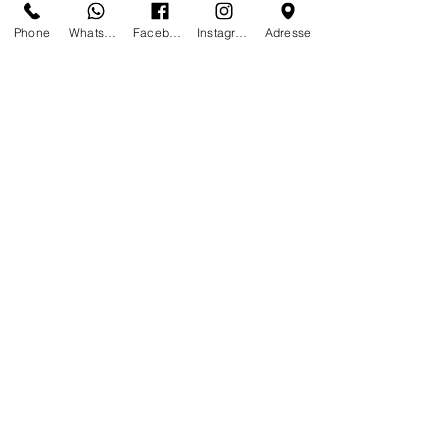
Anytime, anywhere, tailor-made is our
Phone
Whatsapp
Facebook
Instagram
Adresse
mindset
We do not work, we create and give
life with passion every day of the year
Certificates of authenticity
Tailor-made furniture and sculptures;
limited editions on stock and or on
demand