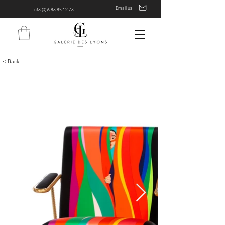
Email us
+33 (0) 6 83 85 12 73
< Back