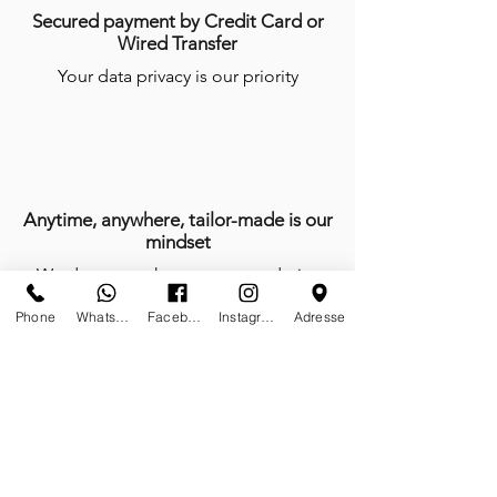
Secured payment by Credit Card or
Wired Transfer
Your data privacy is our priority
Anytime, anywhere, tailor-made is our
mindset
We do not work, we create and give
life with passion every day of the year
Phone
Whatsapp
Facebook
Instagram
Adresse
Certificates of authenticity
Tailor-made furniture and sculptures;
limited editions on stock and or on