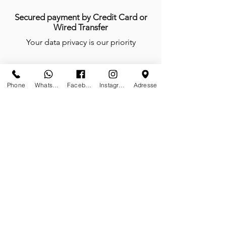
Secured payment by Credit Card or
Wired Transfer
Your data privacy is our priority
Phone
Whatsapp
Facebook
Instagram
Adresse
Anytime, anywhere, tailor-made is our
mindset
We do not work, we create and give
life with passion every day of the year
Certificates of authenticity
Tailor-made furniture and sculptures;