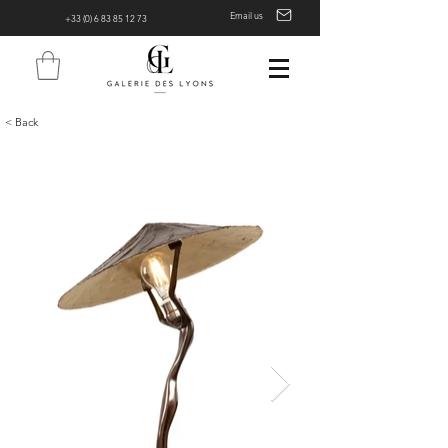
Email us
+33 (0) 6 83 85 12 73
< Back