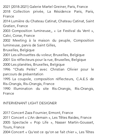
2021 (2018-2021) Galerie Martel Greiner, Paris, France
2018 Collection privée, La Résidence Paris, Paris,
France
2014 Lumière du Chateau Catinat, Chateau Catinat, Saint
Gratien, France
2003 Composition lumineuse,, « Le Festival du Vent »,
Calvi, Corse, France
2002 Meeting à la maison du peuple, Composition
lumineuse, parvis de Saint Gilles,
Bruxelles, Belgique
2001 Les silhouettes du voleur, Bruxelles, Belgique
2001 Six réflecteurs pour la rue, Bruxelles, Belgique
2000 Les planètes, Bruxelles, Belgique
1996 "Chats Pelés" avec Christian Olivier pour le
parcours de présentation
1995 La coupole, composition réflecteurs, C.A.E.S de
Ris-Orangis, Ris-Orangis, France
1990 Illumination du site Ris-Orangis, Ris-Orangis,
France
INTERVENANT LIGHT DESIGNER
2017 Concert Zaza Fournier, Ermont, France
2011 Concert « L’An demain », Les Têtes Raides, France
2005 Spectacle « Pop Life », Nasser Martin-Gousset,
Tours, France
2004 Concert « Qu’est ce qu’on se fait chier », Les Têtes