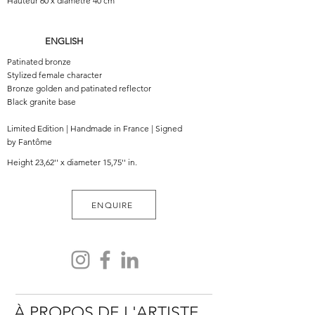
Hauteur 60 x diamètre 40 cm
ENGLISH
Patinated bronze
Stylized female character
Bronze golden and patinated reflector
Black granite base
Limited Edition | Handmade in France | Signed
by Fantôme
Height 23,62'' x diameter 15,75'' in.
ENQUIRE
À PROPOS DE L'ARTISTE