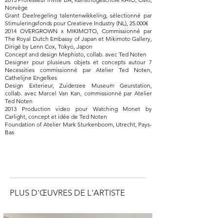
Norvège
Grant Deelregeling talentenwikkeling, sélectionné par
Stimuleringsfonds pour Creatieve Industry (NL), 25.000€
2014 OVERGROWN x MIKIMOTO, Commissionné par
The Royal Dutch Embassy of Japan et Mikimoto Gallery,
Dirigé by Lenn Cox, Tokyo, Japon
Concept and design Mephisto, collab. avec Ted Noten
Designer pour plusieurs objets et concepts autour 7
Necessities commissionné par Atelier Ted Noten,
Cathelijne Engelkes
Design Exterieur, Zuiderzee Museum Geurstation,
collab. avec Marcel Van Kan, commissionné par Atelier
Ted Noten
2013 Production video pour Watching Monet by
Carlight, concept et idée de Ted Noten
Foundation of Atelier Mark Sturkenboom, Utrecht, Pays-
Bas
PLUS D'ŒUVRES DE L'ARTISTE