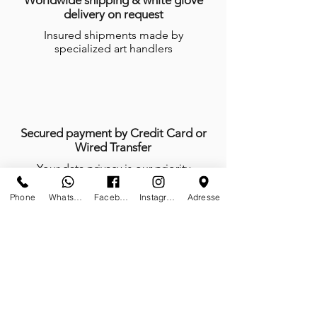
Worldwide shipping & white glove
delivery on request
Insured shipments made by
specialized art handlers
Secured payment by Credit Card or
Wired Transfer
Your data privacy is our priority
Phone
Whatsapp
Facebook
Instagram
Adresse
Anytime, anywhere, tailor-made is our
mindset
We do not work, we create and give
life with passion every day of the year