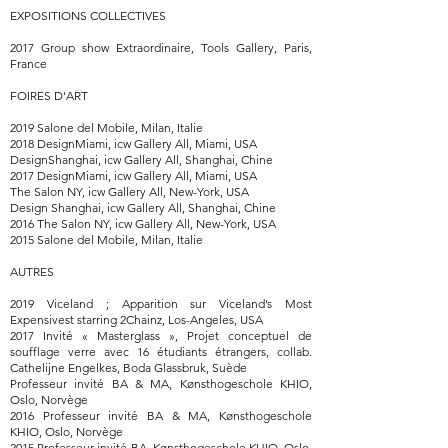
EXPOSITIONS COLLECTIVES
2017 Group show Extraordinaire, Tools Gallery, Paris,
France
FOIRES D'ART
2019 Salone del Mobile, Milan, Italie
2018 DesignMiami, icw Gallery All, Miami, USA
DesignShanghai, icw Gallery All, Shanghai, Chine
2017 DesignMiami, icw Gallery All, Miami, USA
The Salon NY, icw Gallery All, New-York, USA
Design Shanghai, icw Gallery All, Shanghai, Chine
2016 The Salon NY, icw Gallery All, New-York, USA
2015 Salone del Mobile, Milan, Italie
AUTRES
2019 Viceland ; Apparition sur Viceland’s Most
Expensivest starring 2Chainz, Los-Angeles, USA
2017 Invité « Masterglass », Projet conceptuel de
soufflage verre avec 16 étudiants étrangers, collab.
Cathelijne Engelkes, Boda Glassbruk, Suède
Professeur invité BA & MA, Kønsthogeschole KHIO,
Oslo, Norvège
2016 Professeur invité BA & MA, Kønsthogeschole
KHIO, Oslo, Norvège
2015 Professeur invité BA, Kønsthogeschole KHIO, Oslo,