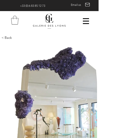
Email us
+33 (0) 6 83 85 12 73
< Back