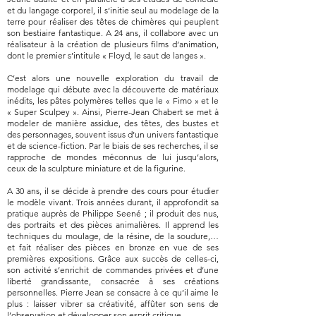
et du langage corporel, il s’initie seul au modelage de la
terre pour réaliser des têtes de chimères qui peuplent
son bestiaire fantastique. A 24 ans, il collabore avec un
réalisateur à la création de plusieurs films d’animation,
dont le premier s’intitule « Floyd, le saut de langes ».
C’est alors une nouvelle exploration du travail de
modelage qui débute avec la découverte de matériaux
inédits, les pâtes polymères telles que le « Fimo » et le
« Super Sculpey ». Ainsi, Pierre-Jean Chabert se met à
modeler de manière assidue, des têtes, des bustes et
des personnages, souvent issus d’un univers fantastique
et de science-fiction. Par le biais de ses recherches, il se
rapproche de mondes méconnus de lui jusqu’alors,
ceux de la sculpture miniature et de la figurine.
A 30 ans, il se décide à prendre des cours pour étudier
le modèle vivant. Trois années durant, il approfondit sa
pratique auprès de Philippe Seené ; il produit des nus,
des portraits et des pièces animalières. Il apprend les
techniques du moulage, de la résine, de la soudure,…
et fait réaliser des pièces en bronze en vue de ses
premières expositions. Grâce aux succès de celles-ci,
son activité s’enrichit de commandes privées et d’une
liberté grandissante, consacrée à ses créations
personnelles. Pierre Jean se consacre à ce qu’il aime le
plus : laisser vibrer sa créativité, affûter son sens de
l’observation et développer son esprit critique.