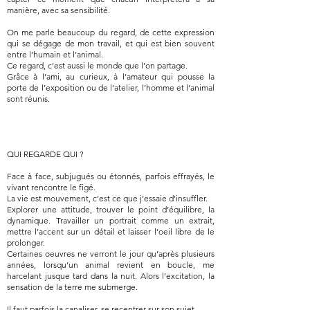
manière, avec sa sensibilité.
On me parle beaucoup du regard, de cette expression
qui se dégage de mon travail, et qui est bien souvent
entre l’humain et l’animal.
Ce regard, c’est aussi le monde que l’on partage.
Grâce à l’ami, au curieux, à l’amateur qui pousse la
porte de l’exposition ou de l’atelier, l’homme et l’animal
sont réunis.
QUI REGARDE QUI ?
Face à face, subjugués ou étonnés, parfois effrayés, le
vivant rencontre le figé.
La vie est mouvement, c’est ce que j’essaie d’insuffler.
Explorer une attitude, trouver le point d’équilibre, la
dynamique. Travailler un portrait comme un extrait,
mettre l’accent sur un détail et laisser l’oeil libre de le
prolonger.
Certaines oeuvres ne verront le jour qu’après plusieurs
années, lorsqu’un animal revient en boucle, me
harcelant jusque tard dans la nuit. Alors l’excitation, la
sensation de la terre me submerge.
Il faut parfois la canaliser, se recentrer sur son sujet.