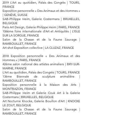
2019 L’Art au quotidien, Palais des Congrès | TOURS,
FRANCE
Exposition personnelle « Des Animaux et des Hommes »
| GENÈVE, SUISSE
SAB-Philippe Heim, Galerie Costermans | BRUXELLES,
BELGIQUE
Paris Art Design, Galerie Philippe Heim | PARIS, FRANCE
106ème foire internationale d’Art et Antiquités | L’ISLE
SUR LA SORGUE, FRANCE
Salon de la Chasse et de la Faune Sauvage |
RAMBOUILLET, FRANCE
Art shot Exposition collective | LA CLUZAZ, FRANCE
2018 Exposition personnelle « Des Animaux et des
Hommes » | PARIS, FRANCE
42ème salon national des artistes animaliers | BRY-SUR-
MARNE, FRANCE
L’Art au quotidien, Palais des Congrès | TOURS, FRANCE
13ème Biennale de sculpture animalière |
RAMBOUILLET, FRANCE
Exposition personnelle à la Maison des Arts |
MONTBAZON, FRANCE
SAB-Philippe Heim et Galerie Couk Art à la Galerie
Costermans | BRUXELLES, BELGIQUE
Art Nocturne Knocke, Galerie Bouillon d’Art | KNOCKE
LE ZOUT, BELGIQUE
Salon de la Chasse et de la Faune Sauvage |
RAMBOUILLET, FRANCE