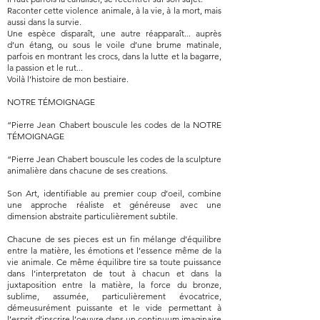
Raconter cette violence animale, à la vie, à la mort, mais
aussi dans la survie.
Une espèce disparaît, une autre réapparaît... auprès
d’un étang, ou sous le voile d’une brume matinale,
parfois en montrant les crocs, dans la lutte et la bagarre,
la passion et le rut...
Voilà l’histoire de mon bestiaire.
NOTRE TÉMOIGNAGE
“Pierre Jean Chabert bouscule les codes de la NOTRE
TÉMOIGNAGE
“Pierre Jean Chabert bouscule les codes de la sculpture
animalière dans chacune de ses creations.
Son Art, identifiable au premier coup d’oeil, combine
une approche réaliste et généreuse avec une
dimension abstraite particulièrement subtile.
Chacune de ses pieces est un fin mélange d’équilibre
entre la matière, les émotions et l’essence même de la
vie animale. Ce même équilibre tire sa toute puissance
dans l’interpretaton de tout à chacun et dans la
juxtaposition entre la matière, la force du bronze,
sublime, assumée, particulièrement évocatrice,
démeusurément puissante et le vide permettant à
l’esprit d’inscrire l’oeuvre dans un continuum imaginaire