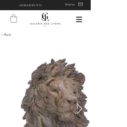
Email us
+33 (0) 6 83 85 12 73
< Back