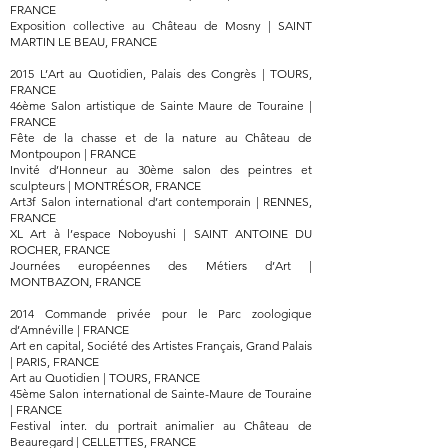
FRANCE
Exposition collective au Château de Mosny | SAINT
MARTIN LE BEAU, FRANCE
2015 L’Art au Quotidien, Palais des Congrès | TOURS,
FRANCE
46ème Salon artistique de Sainte Maure de Touraine |
FRANCE
Fête de la chasse et de la nature au Château de
Montpoupon | FRANCE
Invité d’Honneur au 30ème salon des peintres et
sculpteurs | MONTRÉSOR, FRANCE
Art3f Salon international d’art contemporain | RENNES,
FRANCE
XL Art à l’espace Noboyushi | SAINT ANTOINE DU
ROCHER, FRANCE
Journées européennes des Métiers d’Art |
MONTBAZON, FRANCE
2014 Commande privée pour le Parc zoologique
d’Amnéville | FRANCE
Art en capital, Société des Artistes Français, Grand Palais
| PARIS, FRANCE
Art au Quotidien | TOURS, FRANCE
45ème Salon international de Sainte-Maure de Touraine
| FRANCE
Festival inter. du portrait animalier au Château de
Beauregard | CELLETTES, FRANCE