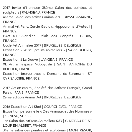
2017 Invité d’Honneur 38ème Salon des peintres et
sculpteurs | PALAISEAU, FRANCE
41ème Salon des artistes animaliers | BRY-SUR-MARNE,
FRANCE
Animal Art Paris, Cercle Gaulois, Hippodrome d’Auteuil |
FRANCE
L’Art au Quotidien, Palais des Congrès | TOURS,
FRANCE
Uccle Art Animalier 2017 | BRUXELLES, BELGIQUE
Exposition « 20 sculpteurs animaliers » | SARREBOURG,
FRANCE
Exposition à La Douve | LANGEAIS, FRANCE
XL Art à l’espace Noboyushi | SAINT ANTOINE DU
ROCHER, FRANCE
Exposition bronze avec le Domaine de Suremain | ST
CYR S/ LOIRE, FRANCE
2017 Art en capital, Société des Artistes Français, Grand
Palais | PARIS, FRANCE
2ème édition Animal Art | BRUXELLES, BELGIQUE
2016 Exposition Art Shot | COURCHEVEL, FRANCE
Exposition personnelle « Des Animaux et des Hommes »
| GENÈVE, SUISSE
1er Salon des Artistes Animaliers S/O | CHÂTEAU DE ST
LOUP EN ALBRET, FRANCE
31ème salon des peintres et sculpteurs | MONTRÉSOR,