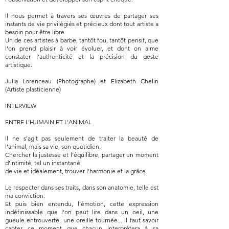
Il nous permet à travers ses œuvres de partager ses
instants de vie privilégiés et précieux dont tout artiste a
besoin pour être libre.
Un de ces artistes à barbe, tantôt fou, tantôt pensif, que
l’on prend plaisir à voir évoluer, et dont on aime
constater l’authenticité et la précision du geste
artistique.
Julia Lorenceau (Photographe) et Elizabeth Chelin
(Artiste plasticienne)
INTERVIEW
ENTRE L’HUMAIN ET L’ANIMAL
Il ne s’agit pas seulement de traiter la beauté de
l’animal, mais sa vie, son quotidien.
Chercher la justesse et l’équilibre, partager un moment
d’intimité, tel un instantané
de vie et idéalement, trouver l’harmonie et la grâce.
Le respecter dans ses traits, dans son anatomie, telle est
ma conviction.
Et puis bien entendu, l’émotion, cette expression
indéfinissable que l’on peut lire dans un oeil, une
gueule entrouverte, une oreille tournée... Il faut savoir
capter ce moment que chacun interprétera à sa