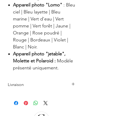
Appareil photo "Lomo"
: Bleu
ciel | Bleu layette | Bleu
marine | Vert d'eau | Vert
pomme | Vert forêt | Jaune |
Orange | Rose poudré |
Rouge | Bordeaux | Violet |
Blanc | Noir.
Appareil photo "jetable",
Molette et Polaroid :
Modèle
présenté uniquement.
Livraison
Le retrait en boutique est gratuit.
Les Produits commandés seront livrés à
l’adresse indiquée par l’Acheteur lors de
la commande. L’Acheteur devra veiller à