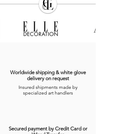
son exactitude.
Sauf cas de force majeure ou lors des
périodes de fermeture clairement
annoncés par GALERIE DES LYONS, les
Produits en stock sont expédiés dans les
sept (7) jours suivant la date
d’enregistrement de la commande,
indiquée sur l’email récapitulatif de la
commande adressé à l’Acheteur.
Dans le cas dans où le Produit ne serait
pas en stock, GALERIES DES LYONS
informera l’Acheteur du délai dans
Worldwide shipping & white glove
lequel le Produit devrait être expédié,
delivery on request
étant précisé que certains Produits
Insured shipments made by
nécessitent un temps de réalisation de
specialized art handlers
plusieurs semaines par les Artisans.
Pour plus d’informations, consulter
les
conditions générales de ventes en
ligne (CGV)
.
Secured payment by Credit Card or