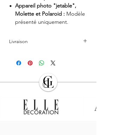
Appareil photo "jetable",
Molette et Polaroid :
Modèle
présenté uniquement.
Livraison
Le retrait en boutique est gratuit.
Les Produits commandés seront livrés à
l’adresse indiquée par l’Acheteur lors de
la commande. L’Acheteur devra veiller à
son exactitude.
Sauf cas de force majeure ou lors des
périodes de fermeture clairement
annoncés par GALERIE DES LYONS, les
Produits en stock sont expédiés dans les
sept (7) jours suivant la date
d’enregistrement de la commande,
indiquée sur l’email récapitulatif de la
commande adressé à l’Acheteur.