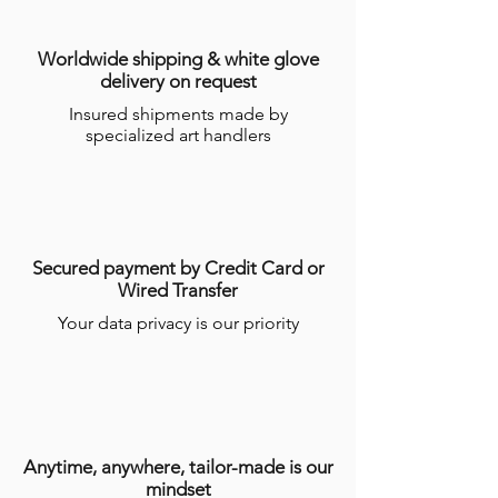
Dans le cas où le Produit ne serait pas en
stock, GALERIES DES LYONS informera
l’Acheteur du délai dans lequel le
Worldwide shipping & white glove
Produit devrait être expédié, étant
delivery on request
précisé que certains Produits nécessitent
Insured shipments made by
un temps de réalisation de plusieurs
specialized art handlers
semaines par les Artisans.
Pour plus d’informations, consulter
les
conditions générales de ventes en
ligne (CGV)
.
Secured payment by Credit Card or
Wired Transfer
Your data privacy is our priority
Anytime, anywhere, tailor-made is our
mindset