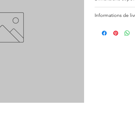
Petite : ø 18 cm / 
Informations de liv
Moyenne : ø 26,6 c
Grande : ø 34 cm /
Les délais de livraiso
pas disponible en sto
référer à nos
conditi
Ces informations sont 
de la fabrication fait
légèrement varier. D
en savoir plus, consu
ventes
(
CGV
).