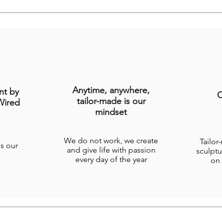
Anytime, anywhere,
nt by
C
tailor-made is our
Wired
mindset
We do not work, we create
Tailor
is our
and give life with passion
sculptu
every day of the year
on 