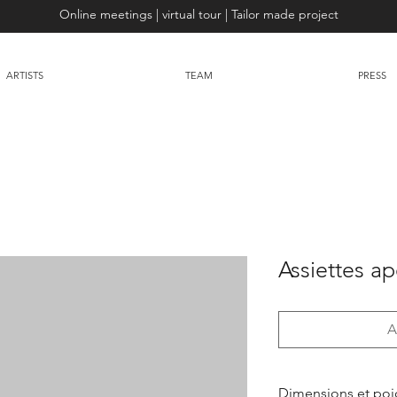
Online meetings | virtual tour | Tailor made project
ARTISTS
TEAM
PRESS
Assiettes apé
A
Dimensions et poi