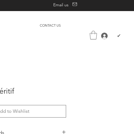
Email us
CONTACT US
✔
ritif
dd to Wishlist
ds