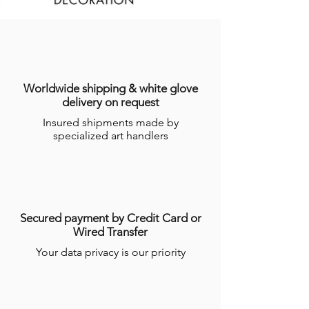
sept (7) jours suivant la date
d’enregistrement de la commande,
indiquée sur l’email récapitulatif de la
commande adressé à l’Acheteur.
Dans le cas dans lequel le Produit ne
serait pas en stock, GALERIES DES
Worldwide shipping & white glove
LYONS informera l’Acheteur du délai
delivery on request
dans lequel le Produit devrait être
Insured shipments made by
expédié, étant précisé que certains
specialized art handlers
Produits nécessitent un temps de
réalisation de plusieurs semaines par les
Artisans.
Pour plus d’informations, consulter les
conditions générales de ventes en ligne
(CGV)
.
Secured payment by Credit Card or
Wired Transfer
Your data privacy is our priority