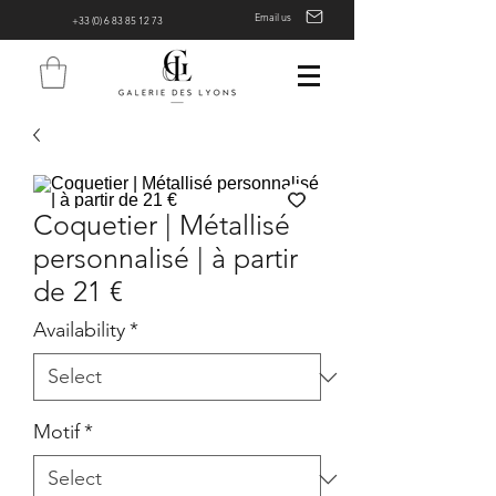
Email us
+33 (0) 6 83 85 12 73
Coquetier | Métallisé
personnalisé | à partir
de 21 €
Availability
*
Motif
*