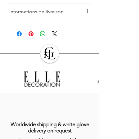
ø 8 cm
Informations de livraison
Ces informations sont données à titre
Le retrait en boutique est gratuit.
indicatif. Du fait de la fabrication faite à la
Pour la France métropolitaine et
main, ces dernières peuvent légèrement
l'Europe, la livraison est assurée à
varier. Données non contractuelles. Pour
l'adresse de domicile déclarée par
en savoir plus, consulter nos
conditions
l'utilisateur dans son compte client (envoi
générales de ventes
(
CGV
).
standard entre 72h et 96h).
Pour Paris et la proche couronne, un
coursier vous livre dans les 72 heures du
lundi au vendredi.
Les délais de livraison peuvent varier si
un produit n'est pas disponible en stock.
Merci de bien vouloir vous référer à nos
conditions générales de ventes en
ligne
(
CGV
).
Worldwide shipping & white glove
delivery on request