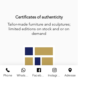
Certificates of authenticity
Tailor-made furniture and sculptures;
limited editions on stock and or on
demand
Phone
Whatsapp
Facebook
Instagram
Adresse
Galerie des Lyons is a proud member
of the prestigious
Association Carré
Rive Gauche