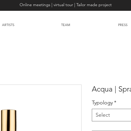
Online meetings | virtual tour | Tailor made project
ARTISTS
TEAM
PRESS
Acqua | Spra
Typology
*
Select