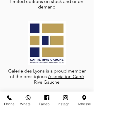
limited editions on stock and or on
demand
Galerie des Lyons is a proud member
of the prestigious
Association Carré
Rive Gauche
Phone
Whatsapp
Facebook
Instagram
Adresse
FOLLOW-US