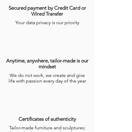
m2
Secured payment by Credit Card or
2500 ml pour un espace de 30 à 50
Wired Transfer
m2
5000 ml pour un espace de plus de 50
Your data privacy is our priority
m2
Anytime, anywhere, tailor-made is our
mindset
We do not work, we create and give
life with passion every day of the year
Certificates of authenticity
Tailor-made furniture and sculptures;