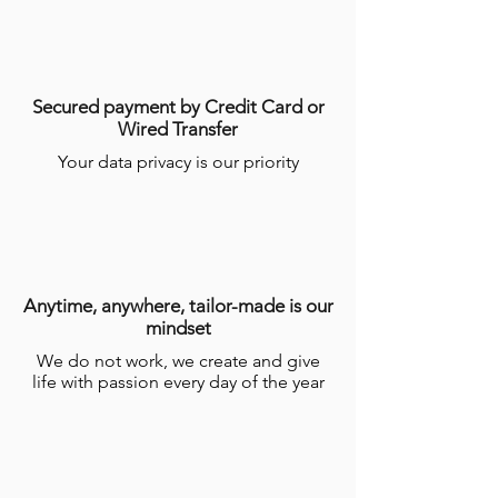
réalisation de plusieurs semaines par les
Artisans.
Pour plus d’informations, consulter les
conditions générales de ventes en ligne
(CGV)
.
Secured payment by Credit Card or
Wired Transfer
Your data privacy is our priority
Anytime, anywhere, tailor-made is our
mindset
We do not work, we create and give
life with passion every day of the year