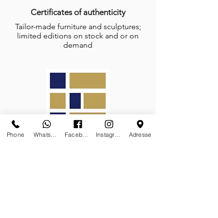
Certificates of authenticity
Tailor-made furniture and sculptures;
limited editions on stock and or on
demand
Phone
Whatsapp
Facebook
Instagram
Adresse
Galerie des Lyons is a proud member
of the prestigious
Association Carré
Rive Gauche
FOLLOW-US