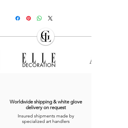
à glace : ø 10 cm / h 5,8 cm / 0,2 kg.
Le retrait en boutique est gratuit.
à olives : ø 9 cm / h 4 cm / 0,1 kg.
Les Produits commandés seront livrés à
l’adresse indiquée en France
Ces informations sont données à titre
métropolitaine par l’Acheteur lors de la
indicatif. Du fait de la fabrication faite à la
commande. L’Acheteur devra veiller à
main, ces dernières peuvent légèrement
son exactitude.
varier. Données non contractuelles. Pour
Sauf cas de force majeure ou lors des
en savoir plus, consulter nos
conditions
périodes de fermeture clairement
générales de ventes
(
CGV
).
annoncés par
GALERIE DES LYONS
, les
Produits en stock sont expédiés dans les
sept (7) jours suivant la date
d’enregistrement de la commande,
indiquée sur l’email récapitulatif de la
commande adressé à l’Acheteur.
Dans le cas dans lequel le Produit ne
serait pas en stock, GALERIES DES
Worldwide shipping & white glove
LYONS informera l’Acheteur du délai
delivery on request
dans lequel le Produit devrait être
Insured shipments made by
expédié, étant précisé que certains
specialized art handlers
Produits nécessitent un temps de