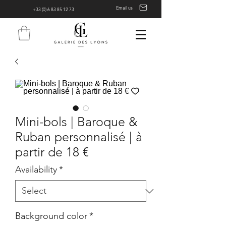
Email us
+33 (0) 6 83 85 12 73
Mini-bols | Baroque &
Ruban personnalisé | à
partir de 18 €
Availability
*
Background color
*