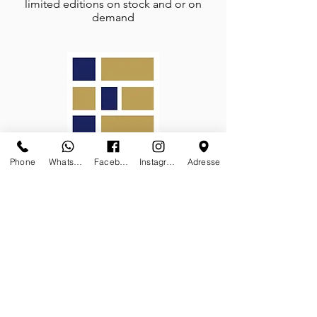
limited editions on stock and or on
demand
Phone
Whatsapp
Facebook
Instagram
Adresse
Galerie des Lyons is a proud member
of the prestigious
Association Carré
Rive Gauche
FOLLOW-US