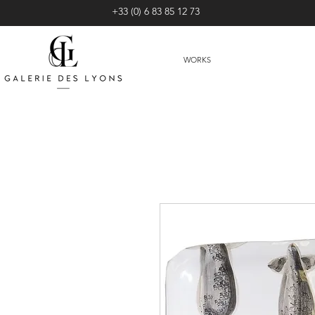
+33 (0) 6 83 85 12 73
WORKS