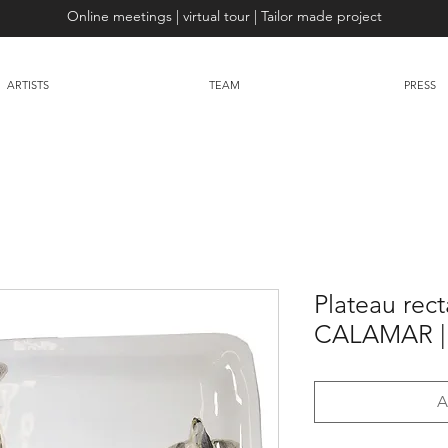
Online meetings | virtual tour | Tailor made project
ARTISTS
TEAM
PRESS
Plateau rect
CALAMAR | 
A