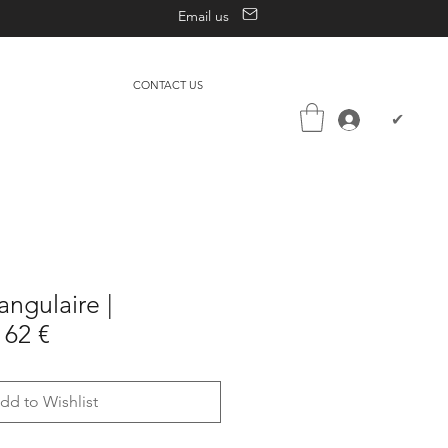
Email us
CONTACT US
✔
angulaire |
62 €
dd to Wishlist