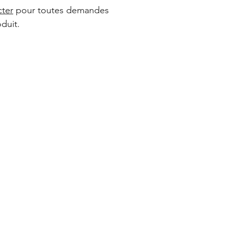
générales de ventes 
cter
pour toutes demandes
duit.