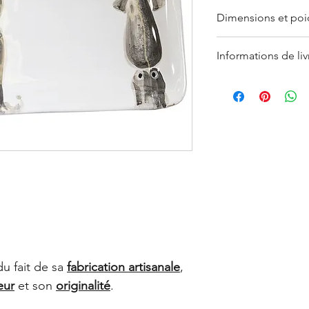
Dimensions et poid
Plateau rectangula
Informations de liv
0.1 Kg.
Ces informations sont 
Le retrait en boutique
de la fabrication fait
Les Produits command
légèrement varier. D
indiquée par l’Achet
en savoir plus, consu
L’Acheteur devra veil
ventes en ligne (CGV
Sauf cas de force ma
fermeture clairemen
LYONS
, les Produits
sept (7) jours suivan
commande, indiquée su
commande adressé à 
Dans le cas où le Pro
GALERIES DES LYONS 
dans lequel le Produi
du fait de sa
fabrication artisanale
,
précisé que certains
eur
et son
originalité
.
réalisation de plusieu
Pour plus d’informati