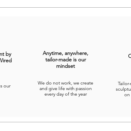
Anytime, anywhere,
nt by
C
tailor-made is our
Wired
mindset
We do not work, we create
Tailor
is our
and give life with passion
sculptu
every day of the year
on 