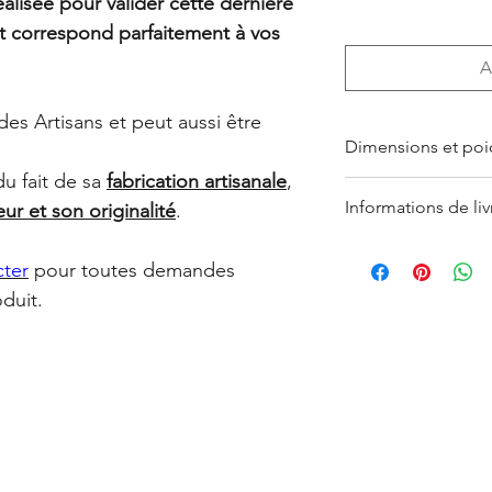
lisée pour valider cette dernière
et correspond parfaitement à vos
A
 des Artisans et peut aussi être
Dimensions et poi
du fait de sa
fabrication artisanale
,
Sucrier moyen : ø 
Informations de liv
eur et son originalité
.
Petit sucrier : ø 7
Crémier 200 cl : ø
Le retrait en boutique
Crémier 50 cl : ø 5
cter
pour toutes demandes
Les Produits command
indiquée en France m
duit.
Ces informations sont 
de la commande. L’Ac
de la fabrication fait
exactitude.
légèrement varier. D
Sauf cas de force ma
en savoir plus, consu
fermeture clairemen
ventes
(
CGV
).
LYONS
, les Produits
sept (7) jours suivan
commande, indiquée su
commande adressé à 