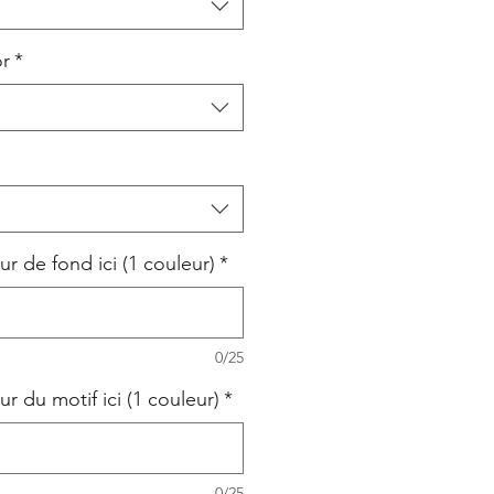
or
*
ur de fond ici (1 couleur)
*
0/25
ur du motif ici (1 couleur)
*
0/25