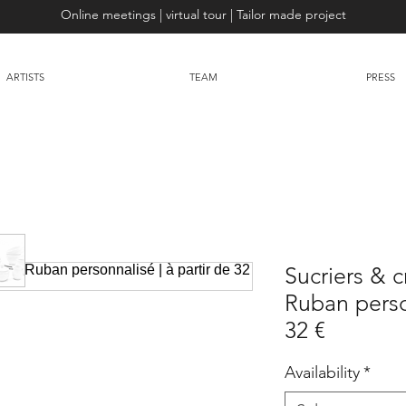
Online meetings | virtual tour | Tailor made project
ARTISTS
TEAM
PRESS
Sucriers & 
Ruban person
32 €
Availability
*