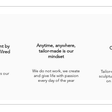
Anytime, anywhere,
nt by
C
tailor-made is our
Wired
mindset
We do not work, we create
Tailor
is our
and give life with passion
sculptu
every day of the year
on 