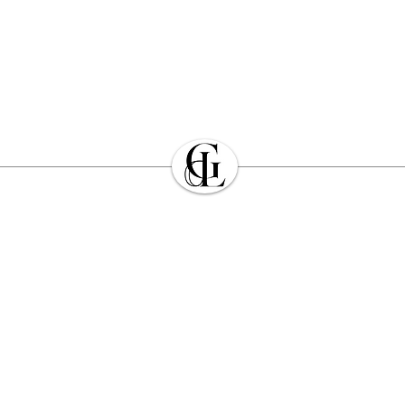
Dans le cas dans lequ
stock, GALERIES DES
délai dans lequel le 
précisé que certains
réalisation de plusieu
Pour plus d’informati
générales de ventes 