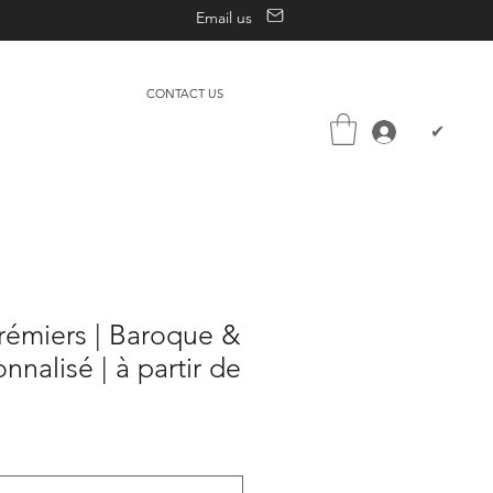
Email us
CONTACT US
✔
crémiers | Baroque &
nalisé | à partir de