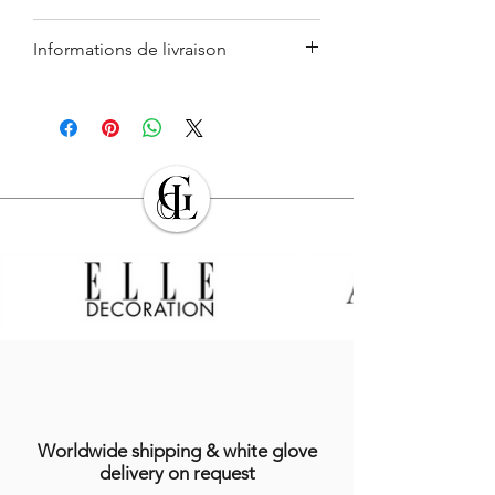
Sucrier moyen : ø 9 cm / h 8,5 cm /
Informations de livraison
0,2 kg.
Petit sucrier : ø 7,6 cm / h 7 cm /
Les délais de livraison peuvent varier si le
0,1 kg.
produit n'est pas disponible en stock.
Crémier 200 cl : ø 8 cm / h 8 cm /
Merci de bien vouloir vous référer à nos
0,2 kg.
conditions générales de ventes
(
CGV
).
Crémier 50 cl : ø 5 cm / h 6,1 cm /
0,1 kg.
Ces informations sont données à titre
indicatif. Du fait de la fabrication faite à la
main, ces dernières peuvent légèrement
varier. Données non contractuelles. Pour
en savoir plus, consulter nos
conditions
générales de ventes
(
CGV
).
Worldwide shipping & white glove
delivery on request