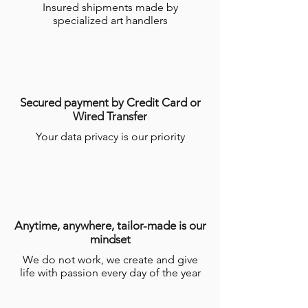
Insured shipments made by
un temps de réalisation de plusieurs
specialized art handlers
semaines par les Artisans.
Pour plus d’informations, consulter les
conditions générales de ventes en ligne
(CGV)
.
Secured payment by Credit Card or
Wired Transfer
Your data privacy is our priority
Anytime, anywhere, tailor-made is our
mindset
We do not work, we create and give
life with passion every day of the year