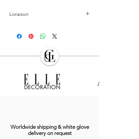
Livraison
Le retrait en boutique est gratuit.
Les Produits commandés seront livrés à
l’adresse indiquée par l’Acheteur lors de
la commande. L’Acheteur devra veiller à
son exactitude.
Sauf cas de force majeure ou lors des
périodes de fermeture clairement
annoncés par
GALERIE DES LYONS
, les
Produits en stock sont expédiés dans les
sept (7) jours suivant la date
d’enregistrement de la commande,
indiquée sur l’email récapitulatif de la
commande adressé à l’Acheteur.
Dans le cas où le Produit ne serait pas en
stock, GALERIES DES LYONS informera
l’Acheteur du délai dans lequel le
Worldwide shipping & white glove
Produit devrait être expédié, étant
delivery on request
précisé que certains Produits nécessitent