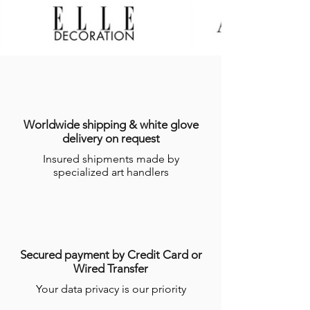
annoncés par
GALERIE DES LYONS
, les
Produits en stock sont expédiés dans les
sept (7) jours suivant la date
d’enregistrement de la commande,
indiquée sur l’email récapitulatif de la
commande adressé à l’Acheteur.
Dans le cas où le Produit ne serait pas en
stock, GALERIES DES LYONS informera
l’Acheteur du délai dans lequel le
Worldwide shipping & white glove
Produit devrait être expédié, étant
delivery on request
précisé que certains Produits nécessitent
Insured shipments made by
un temps de réalisation de plusieurs
specialized art handlers
semaines par les Artisans.
Pour plus d’informations, consulter les
conditions générales de ventes en ligne
(CGV)
.
Secured payment by Credit Card or
Wired Transfer
Your data privacy is our priority