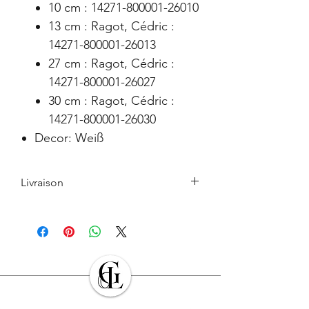
10 cm : 14271-800001-26010
13 cm : Ragot, Cédric :
14271-800001-26013
27 cm : Ragot, Cédric :
14271-800001-26027
30 cm : Ragot, Cédric :
14271-800001-26030
Decor: Weiß
Livraison
Le retrait en boutique est gratuit.
Les Produits commandés seront livrés à
l’adresse indiquée par l’Acheteur lors de
la commande. L’Acheteur devra veiller à
son exactitude.
Sauf cas de force majeure ou lors des
périodes de fermeture clairement