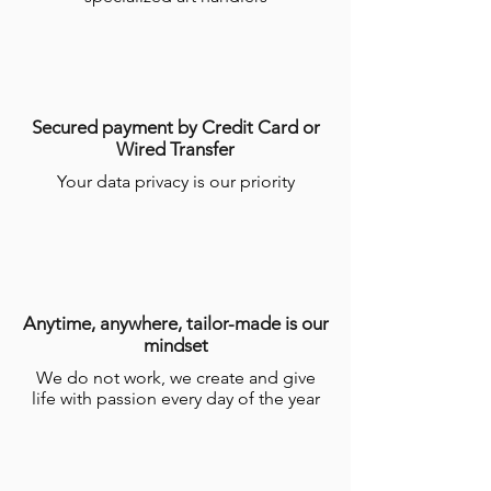
semaines par les Artisans.
Pour plus d’informations, consulter les
conditions générales de ventes en ligne
(CGV)
.
Secured payment by Credit Card or
Wired Transfer
Your data privacy is our priority
Anytime, anywhere, tailor-made is our
mindset
We do not work, we create and give
life with passion every day of the year