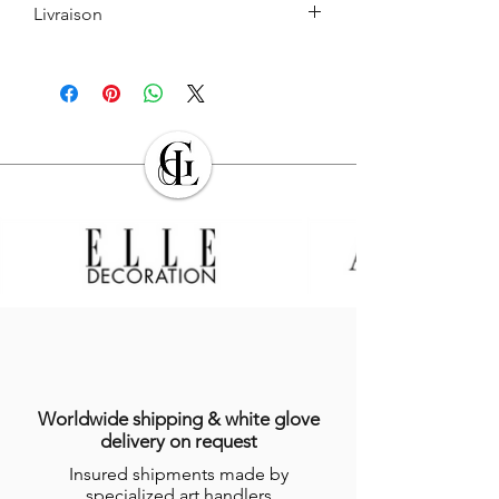
Livraison
Le retrait en boutique est gratuit.
Les Produits commandés seront livrés à
l’adresse indiquée par l’Acheteur lors de
la commande. L’Acheteur devra veiller à
son exactitude.
Sauf cas de force majeure ou lors des
périodes de fermeture clairement
annoncés par
GALERIE DES LYONS
, les
Produits en stock sont expédiés dans les
sept (7) jours suivant la date
d’enregistrement de la commande,
indiquée sur l’email récapitulatif de la
commande adressé à l’Acheteur.
Dans le cas où le Produit ne serait pas en
stock, GALERIES DES LYONS informera
l’Acheteur du délai dans lequel le
Worldwide shipping & white glove
Produit devrait être expédié, étant
delivery on request
précisé que certains Produits nécessitent
Insured shipments made by
un temps de réalisation de plusieurs
specialized art handlers