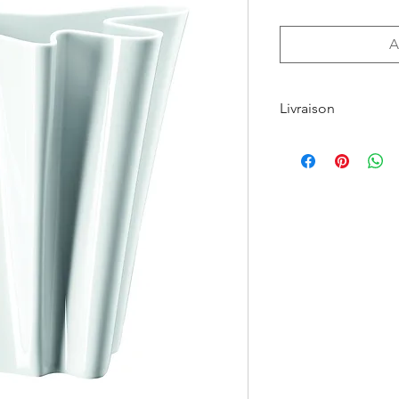
A
Livraison
Le retrait en boutique
Les Produits command
indiquée par l’Achet
L’Acheteur devra veil
Sauf cas de force ma
fermeture clairemen
LYONS
, les Produits
sept (7) jours suivan
commande, indiquée su
commande adressé à 
Dans le cas où le Pro
GALERIES DES LYONS 
dans lequel le Produi
précisé que certains