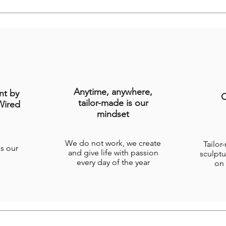
Anytime, anywhere,
nt by
C
tailor-made is our
Wired
mindset
We do not work, we create
Tailor
is our
and give life with passion
sculptu
every day of the year
on 