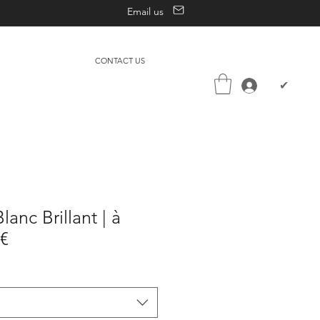
Email us
CONTACT US
✔
lanc Brillant | à
 €