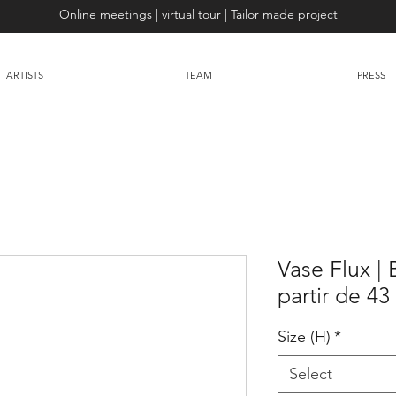
Online meetings | virtual tour | Tailor made project
ARTISTS
TEAM
PRESS
Vase Flux | B
partir de 43
Size (H)
*
Select