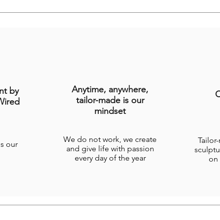
Anytime, anywhere,
nt by
C
tailor-made is our
Wired
mindset
We do not work, we create
Tailor
is our
and give life with passion
sculptu
every day of the year
on 