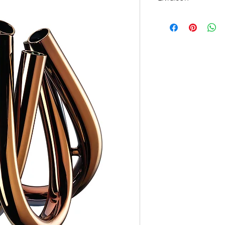
Le retrait en boutique
Les Produits command
indiquée par l’Achet
L’Acheteur devra veil
Sauf cas de force ma
fermeture clairemen
LYONS
, les Produits
sept (7) jours suivan
commande, indiquée su
commande adressé à 
Dans le cas où le Pro
GALERIES DES LYONS 
dans lequel le Produi
précisé que certains
réalisation de plusieu
Pour plus d’informati
générales de ventes 