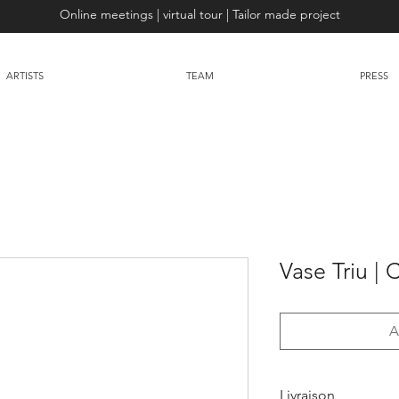
Online meetings | virtual tour | Tailor made project
ARTISTS
TEAM
PRESS
Vase Triu | 
A
Livraison