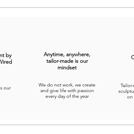
Anytime, anywhere,
nt by
C
tailor-made is our
Wired
mindset
We do not work, we create
Tailor
is our
and give life with passion
sculptu
every day of the year
on 