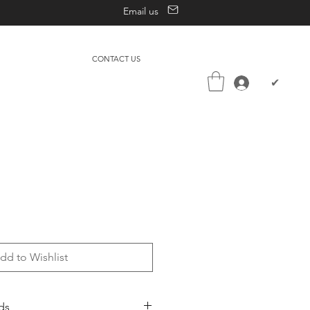
Email us
CONTACT US
✔
dd to Wishlist
ds