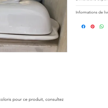
Petit
Informations de liv
Moyen
Les délais de livraiso
Ces informations sont 
pas disponible en sto
de la fabrication fait
référer à nos
conditi
légèrement varier. D
en savoir plus, consu
ventes
(
CGV
).
coloris pour ce produit, consultez