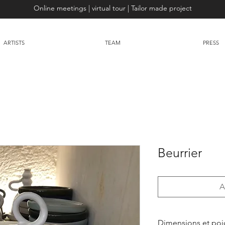
Online meetings | virtual tour | Tailor made project
ARTISTS
TEAM
PRESS
Beurrier
A
Dimensions et poi