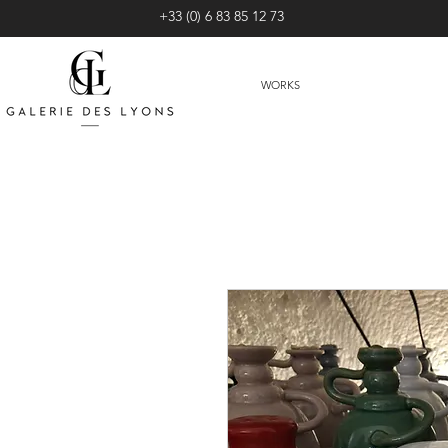
+33 (0) 6 83 85 12 73
WORKS