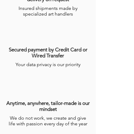
dans lequel le Produit devrait être
en savoir plus, consulter nos
conditions
Insured shipments made by
expédié, étant précisé que certains
générales de ventes
(
CGV
).
specialized art handlers
Produits nécessitent un temps de
réalisation de plusieurs semaines par les
Artisans.
Pour plus d’informations, consulter les
conditions générales de ventes en ligne
(CGV)
.
Secured payment by Credit Card or
Wired Transfer
Your data privacy is our priority
Anytime, anywhere, tailor-made is our
mindset
We do not work, we create and give
life with passion every day of the year