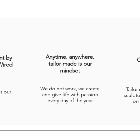
Anytime, anywhere,
nt by
C
tailor-made is our
Wired
mindset
We do not work, we create
Tailor
is our
and give life with passion
sculptu
every day of the year
on 