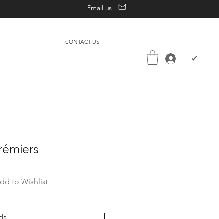
Email us
CONTACT US
✔
crémiers
dd to Wishlist
ds