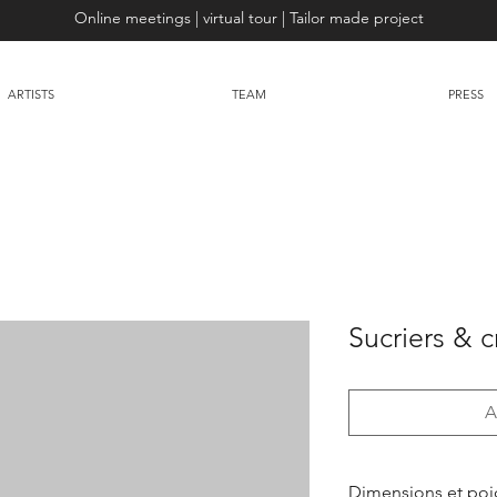
Online meetings | virtual tour | Tailor made project
ARTISTS
TEAM
PRESS
Sucriers & 
A
Dimensions et poi