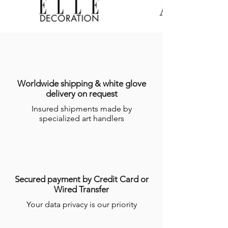
Produits en stock sont expédiés dans les
Mini-bol cône : ø 14,5 / h 8,5 / 0,420
sept (7) jours suivant la date
kg.
d’enregistrement de la commande,
Mini-bol cône : ø 12,5 / h 8 / 0,275 kg.
indiquée sur l’email récapitulatif de la
Mini-bol à céréales : ø 13 / h 7,5 /
commande adressé à l’Acheteur.
0,378 kg.
Dans le cas où le Produit ne serait pas en
Mini-bol à glaces : ø 10 / h 5,8 / 0,179
stock, GALERIES DES LYONS informera
kg.
l’Acheteur du délai dans lequel le
Mini-bol à olives : ø 7 / h 3 / 0,073 kg.
Worldwide shipping & white glove
Produit devrait être expédié, étant
Ces informations sont données à titre
delivery on request
précisé que certains Produits nécessitent
indicatif. Du fait de la fabrication faite à la
Insured shipments made by
un temps de réalisation de plusieurs
main, ces dernières peuvent légèrement
specialized art handlers
semaines par les Artisans.
varier. Données non contractuelles. Pour
Pour plus d’informations, consulter les
en savoir plus, consulter nos
conditions
conditions générales de ventes en ligne
générales de ventes en ligne (CGV)
.
(CGV)
.
Secured payment by Credit Card or
Wired Transfer
Your data privacy is our priority