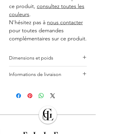
ce produit,
consultez toutes les
couleurs
.
N'hésitez pas à
nous contacter
pour toutes demandes
complémentaires sur ce produit.
Dimensions et poids
Saladier : ø 36,5 cm / h 12 cm / 3,8 kg.
Informations de livraison
Saladier : ø 33 cm / h 11 cm / 2,17 kg.
Saladier : ø 28 cm / h 9,6 cm / 1,5 kg.
Le retrait en boutique est gratuit.
Saladier ø 24 cm / h 8 cm / 1,1 kg.
Les Produits commandés seront livrés à
Bol à pâtes : ø 19 cm / h 6,5 cm /
l’adresse indiquée par l’Acheteur lors de
0,6 kg.
la commande. L’Acheteur devra veiller à
Bol à céréales : ø 16 cm / h 5,6 cm /
son exactitude.
0,4 kg.
Sauf cas de force majeure ou lors des
Bol à fruits : ø 14,2 / h 5 cm / 0,29 kg.
périodes de fermeture clairement
Bol à vinaigrette : ø 10,50 / h 4,5 /
annoncés par
GALERIE DES LYONS
, les
0,176 kg.