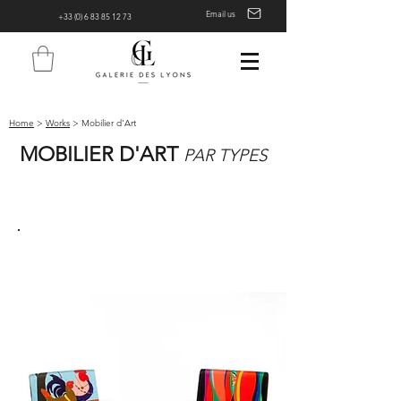
Email us
+33 (0) 6 83 85 12 73
Home
>
Works
> Mobilier d'Art
MOBILIER D'ART
PAR TYPES