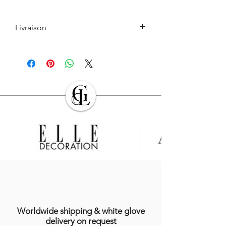
Livraison
Le retrait en boutique est gratuit.
Les Produits commandés seront livrés à
l’adresse indiquée par l’Acheteur lors de
la commande. L’Acheteur devra veiller à
son exactitude.
Sauf cas de force majeure ou lors des
périodes de fermeture clairement
annoncés par GALERIE DES LYONS, les
Produits en stock sont expédiés dans les
sept (7) jours suivant la date
d’enregistrement de la commande,
indiquée sur l’email récapitulatif de la
commande adressé à l’Acheteur.
Dans le cas où le Produit ne serait pas en
stock, GALERIES DES LYONS informera
l’Acheteur du délai dans lequel le
Worldwide shipping & white glove
Produit devrait être expédié, étant
delivery on request