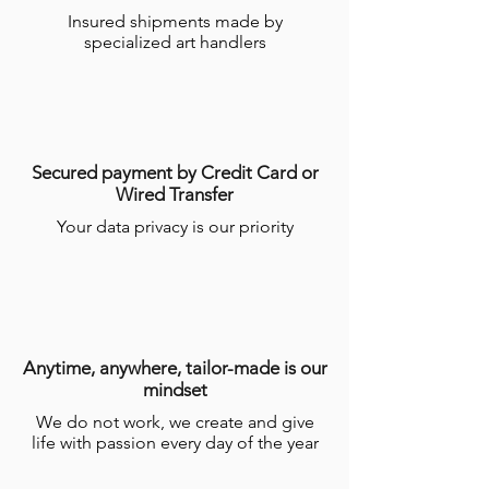
précisé que certains Produits nécessitent
Insured shipments made by
un temps de réalisation de plusieurs
specialized art handlers
semaines par les Artisans.
Pour plus d’informations, consulter
les
conditions générales de ventes en
ligne (CGV)
.
Secured payment by Credit Card or
Wired Transfer
Your data privacy is our priority
Anytime, anywhere, tailor-made is our
mindset
We do not work, we create and give
life with passion every day of the year