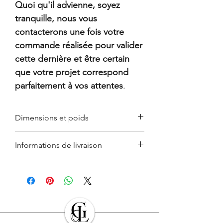
Quoi qu'il advienne, soyez
tranquille, nous vous
contacterons une fois votre
commande réalisée pour valider
cette dernière et être certain
que votre projet correspond
parfaitement à vos attentes
.
Dimensions et poids
15 cm : 750 gr.
Informations de livraison
20 cm : 950 gr.
Le retrait en boutique est gratuit.
Ces informations sont données à titre
Les Produits commandés seront livrés à
indicatif. Du fait de la fabrication faite à la
l’adresse indiquée en France
main, ces dernières peuvent légèrement
métropolitaine par l’Acheteur lors de la
varier. Données non contractuelles. Pour
commande. L’Acheteur devra veiller à
en savoir plus, consulter nos
conditions
son exactitude.
générales de ventes
(
CGV
).