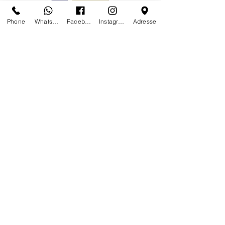
Phone
Whatsapp
Facebook
Instagram
Adresse
Galerie des Lyons is a proud member
of the prestigious
Association Carré
Rive Gauche
FOLLOW-US