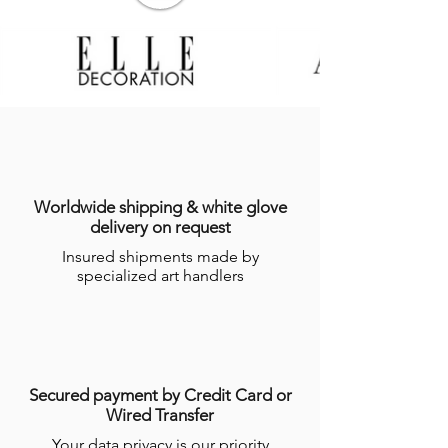
Sauf cas de force majeure ou lors des
périodes de fermeture clairement
annoncés par
GALERIE DES LYONS
, les
Produits en stock sont expédiés dans les
sept (7) jours suivant la date
d’enregistrement de la commande,
indiquée sur l’email récapitulatif de la
commande adressé à l’Acheteur.
Dans le cas dans lequel le Produit ne
serait pas en stock, GALERIES DES
Worldwide shipping & white glove
LYONS informera l’Acheteur du délai
delivery on request
dans lequel le Produit devrait être
Insured shipments made by
expédié, étant précisé que certains
specialized art handlers
Produits nécessitent un temps de
réalisation de plusieurs semaines par les
Artisans.
Pour plus d’informations, consulter les
conditions générales de ventes en ligne
(CGV)
.
Secured payment by Credit Card or
Wired Transfer
Your data privacy is our priority