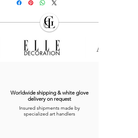
Tasse à thé : ø 10 cm / h 6,5 cm /
l’adresse indiquée par l’Acheteur lors de
0,193 kg.
la commande. L’Acheteur devra veiller à
Soucoupe thé : ø 15,5 cm / h 2 cm /
son exactitude.
0,238 kg.
Sauf cas de force majeure ou lors des
Mug : ø 9,5 cm / h 10 cm / 0,314 kg.
périodes de fermeture clairement
Tasse à café : ø 6 / h 5 cm / 0,085 kg.
annoncés par
GALERIE DES LYONS
, les
Soucoupe café : ø 11,5 cm / h 1,8 cm
Produits en stock sont expédiés dans les
/ 0,121 kg.
sept (7) jours suivant la date
Ces informations sont données à titre
d’enregistrement de la commande,
indicatif. Du fait de la fabrication faite à la
indiquée sur l’email récapitulatif de la
main, ces dernières peuvent légèrement
commande adressé à l’Acheteur.
varier. Données non contractuelles. Pour
Dans le cas où le Produit ne serait pas en
en savoir plus, consulter nos
conditions
stock, GALERIES DES LYONS informera
générales de ventes en ligne (CGV)
.
l’Acheteur du délai dans lequel le
Worldwide shipping & white glove
Produit devrait être expédié, étant
delivery on request
précisé que certains Produits nécessitent
Insured shipments made by
un temps de réalisation de plusieurs
specialized art handlers
semaines par les Artisans.
Pour plus d’informations, consulter les
conditions générales de ventes en ligne
(CGV)
.