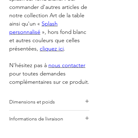
commander d'autres articles de
notre collection
Art de la table
ainsi qu'un «
Splash
personnalisé
», hors fond blanc
et autres couleurs que celles
présentées,
cliquez ici
.
N'hésitez pas à
nous contacter
pour toutes demandes
complémentaires sur ce produit.
Dimensions et poids
Tasse à lait : ø 12,5 cm / h 8 cm / 0,35
Informations de livraison
kg.
Soucoupe lait : ø 18 cm / h 2,5 cm /
Le retrait en boutique est gratuit.
0,328 kg.
Les Produits commandés seront livrés à