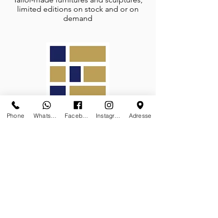
limited editions on stock and or on
demand
Phone
Whatsapp
Facebook
Instagram
Adresse
Galerie des Lyons is a proud member
of the prestigious
Association Carré
Rive Gauche
FOLLOW-US