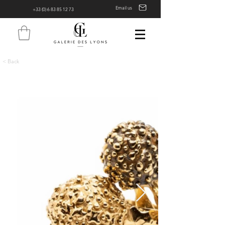
Email us
+33 (0) 6 83 85 12 73
< Back