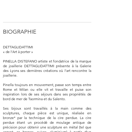
BIOGRAPHIE
DETTAGLIDATTIMI
« de l’Art à porter »
PINELLA DISTEFANO artiste et fondatrice de la marque
de joaillerie DETTAGLIDATTIMI présente à la Galerie
des Lyons ses dernières créations où l’art rencontre la
joaillerie.
Pinella toujours en mouvement, passe son temps entre
Rome et Milan ou elle vit et travaille et puise son
inspiration lors de ses séjours dans ses propriétés de
bord de mer de Taormina et du Salento.
Ses bijoux sont travaillés à la main comme des
sculptures, chaque pièce est unique, réalisée en
bronze* par la technique de la cire perdue. La cire
perdue étant un procédé de moulage antique de
précision pour obtenir une sculpture en métal (tel que
argent, or, bronze, cuivre, aluminium) à partir d’un