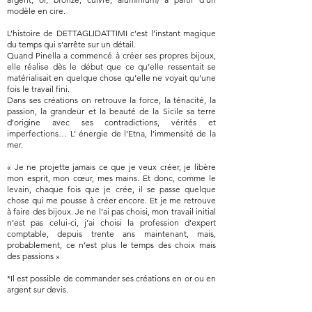
modèle en cire.
L’histoire de DETTAGLIDATTIMI c’est l’instant magique
du temps qui s’arrête sur un détail.
Quand Pinella a commencé à créer ses propres bijoux,
elle réalise dès le début que ce qu’elle ressentait se
matérialisait en quelque chose qu’elle ne voyait qu’une
fois le travail fini.
Dans ses créations on retrouve la force, la ténacité, la
passion, la grandeur et la beauté de la Sicile sa terre
d’origine avec ses contradictions, vérités et
imperfections… L’ énergie de l’Etna, l’immensité de la
mer.
« Je ne projette jamais ce que je veux créer, je libère
mon esprit, mon cœur, mes mains. Et donc, comme le
levain, chaque fois que je crée, il se passe quelque
chose qui me pousse à créer encore. Et je me retrouve
à faire des bijoux. Je ne l’ai pas choisi, mon travail initial
n’est pas celui-ci, j’ai choisi la profession d’expert
comptable, depuis trente ans maintenant, mais,
probablement, ce n’est plus le temps des choix mais
des passions »
*Il est possible de commander ses créations en or ou en
argent sur devis.