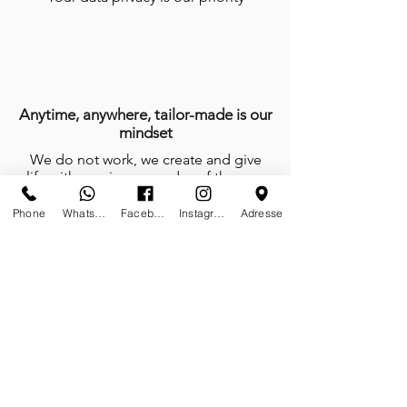
Anytime, anywhere, tailor-made is our
mindset
We do not work, we create and give
life with passion every day of the year
Phone
Whatsapp
Facebook
Instagram
Adresse
Certificates of authenticity
Tailor-made furnitures and sculptures;
limited editions on stock and or on
demand