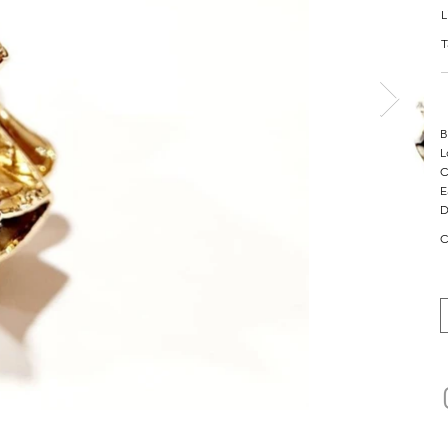
L
T
B
L
C
E
D
C