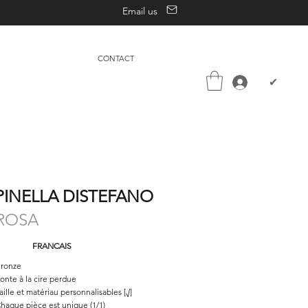
Email us
CONTACT
✔
PINELLA DISTEFANO
ROSA
FRANCAIS
ronze
onte à la cire perdue
aille et matériau personnalisables [√]
haque pièce est unique (1/1)