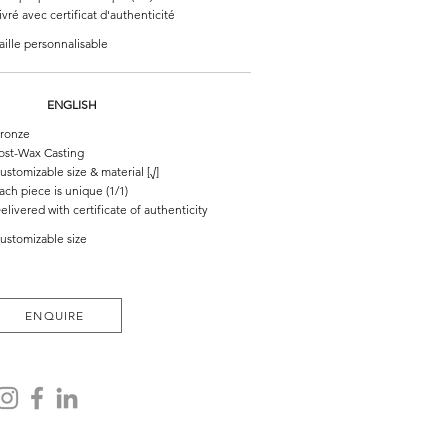
ivré avec certificat d'authenticité
aille personnalisable
ENGLISH
ronze
ost-Wax Casting
ustomizable size & material [√]
ach piece is unique (1/1)
elivered with certificate of authenticity
ustomizable size
ENQUIRE