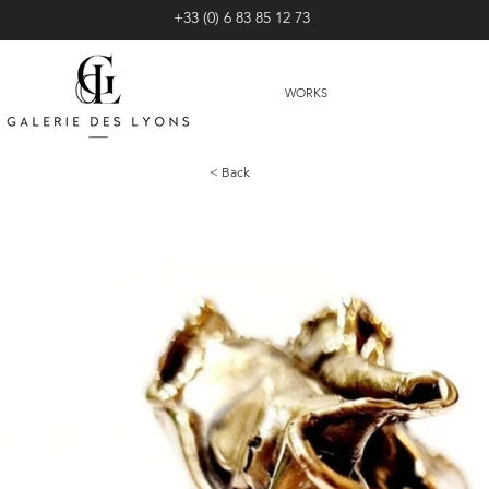
+33 (0) 6 83 85 12 73
WORKS
< Back