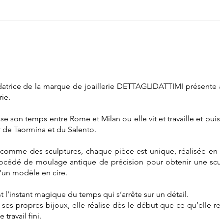
trice de la marque de joaillerie DETTAGLIDATTIMI présente à 
rie.
 son temps entre Rome et Milan ou elle vit et travaille et puis
 de Taormina et du Salento.
in comme des sculptures, chaque pièce est unique, réalisée en 
océdé de moulage antique de précision pour obtenir une sculp
d’un modèle en cire.
 l’instant magique du temps qui s’arrête sur un détail.
s propres bijoux, elle réalise dès le début que ce qu’elle re
travail fini.