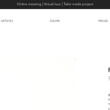
Online meeting | Virtual tour | Tailor made project
ARTISTES
ÉQUIPE
PRESSE
B
F
T
C