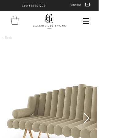
Email us
+33 (0) 6 83 85 12 73
< Back