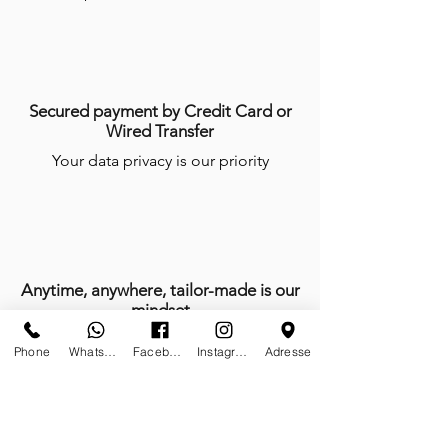
Secured payment by Credit Card or
Wired Transfer
Your data privacy is our priority
Anytime, anywhere, tailor-made is our
mindset
We do not work, we create and give
Phone
Whatsapp
Facebook
Instagram
Adresse
life with passion every day of the year