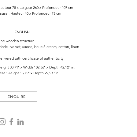
auteur 78 x Largeur 260 x Profondeur 107 cm
ssise : Hauteur 40 x Profondeur 75 cm
ENGLISH
ine wooden structure
abric : velvet, suede, bouclé cream, cotton, linen
elivered with certificate of authenticity
eight 30,71’’ x Width 102,36’’ x Depth 42,12’’ in.
eat : Height 15,75’’ x Depth 29,53 ’’in.
ENQUIRE