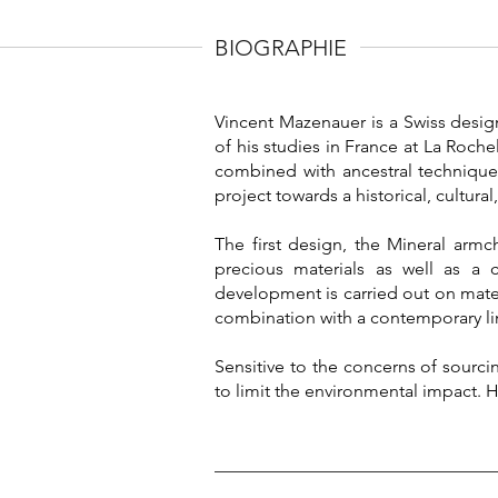
BIOGRAPHIE
Vincent Mazenauer is a Swiss desig
of his studies in France at La Roch
combined with ancestral techniques
project towards a historical, cultur
The first design, the Mineral armch
precious materials as well as a
development is carried out on mater
combination with a contemporary lin
Sensitive to the concerns of sourci
to limit the environmental impact. H
_______________________________