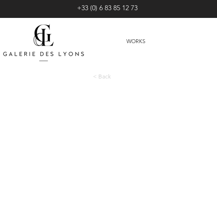
+33 (0) 6 83 85 12 73
WORKS
< Back