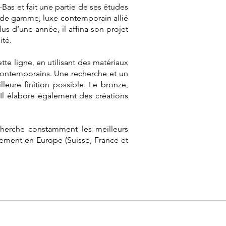
Bas et fait une partie de ses études
ut de gamme, luxe contemporain allié
us d’une année, il affina son projet
té.
tte ligne, en utilisant des matériaux
 contemporains. Une recherche et un
leure finition possible. Le bronze,
l élabore également des créations
echerche constamment les meilleurs
uement en Europe (Suisse, France et