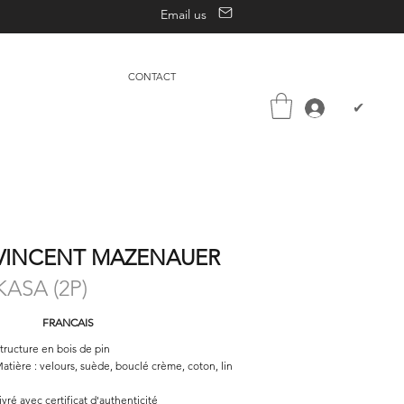
Email us
CONTACT
✔
VINCENT MAZENAUER
KASA (2P)
FRANCAIS
tructure en bois de pin
atière : velours, suède, bouclé crème, coton, lin
ivré avec certificat d'authenticité