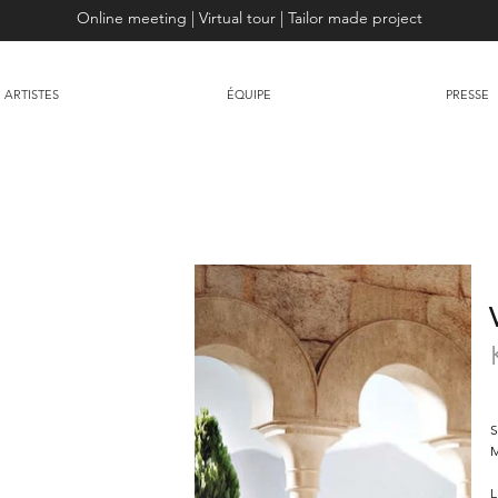
Online meeting | Virtual tour | Tailor made project
ARTISTES
ÉQUIPE
PRESSE
S
M
L