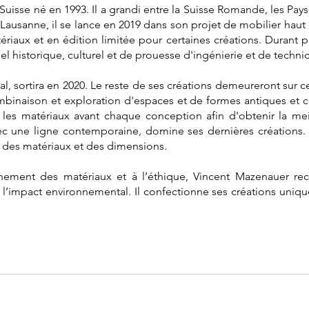
isse né en 1993. Il a grandi entre la Suisse Romande, les Pays-
à Lausanne, il se lance en 2019 dans son projet de mobilier ha
iaux et en édition limitée pour certaines créations. Durant pl
el historique, culturel et de prouesse d'ingénierie et de technici
l, sortira en 2020. Le reste de ses créations demeureront sur ce
ombinaison et exploration d'espaces et de formes antiques et
 les matériaux avant chaque conception afin d'obtenir la meil
ec une ligne contemporaine, domine ses dernières créations. I
 des matériaux et des dimensions.
nement des matériaux et à l’éthique, Vincent Mazenauer r
l’impact environnemental. Il confectionne ses créations uniq