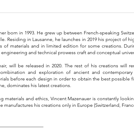
ner born in 1993. He grew up between French-speaking Switzer
elle. Residing in Lausanne, he launches in 2019 his project of 
 of materials and in limited edition for some creations. Duri
al, engineering and technical prowess craft and conceptual unive
air, will be released in 2020. The rest of his creations will 
 combination and exploration of ancient and contemporar
ials before each design in order to obtain the best possible fin
e, dominates his latest creations.
ng materials and ethics, Vincent Mazenauer is constantly look
e manufactures his creations only in Europe (Switzerland, Franc
___________________