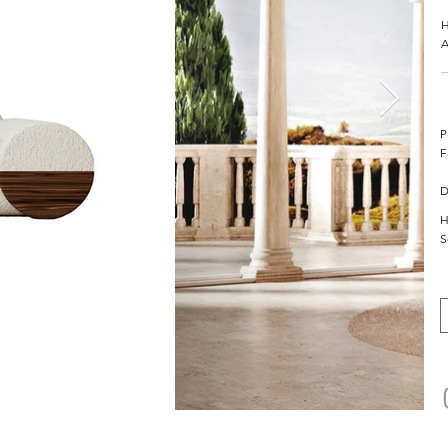
H
A
P
F
D
H
S