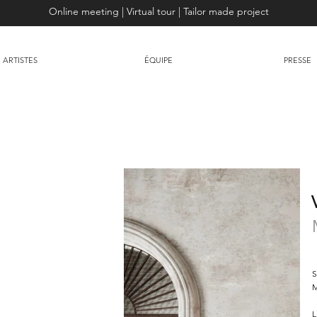
Online meeting | Virtual tour | Tailor made project
ARTISTES
ÉQUIPE
PRESSE
S
M
L