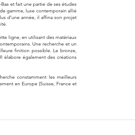
Bas et fait une partie de ses études
ut de gamme, luxe contemporain allié
us d’une année, il affina son projet
té.
tte ligne, en utilisant des matériaux
 contemporains. Une recherche et un
leure finition possible. Le bronze,
l élabore également des créations
echerche constamment les meilleurs
uement en Europe (Suisse, France et