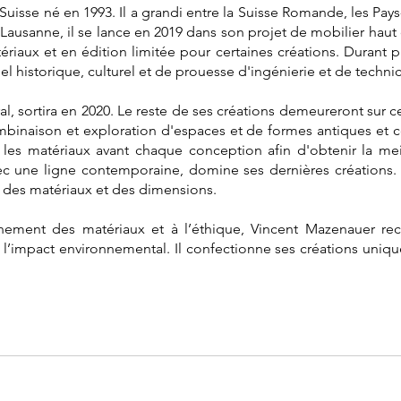
isse né en 1993. Il a grandi entre la Suisse Romande, les Pays-
à Lausanne, il se lance en 2019 dans son projet de mobilier ha
iaux et en édition limitée pour certaines créations. Durant pl
el historique, culturel et de prouesse d'ingénierie et de technici
l, sortira en 2020. Le reste de ses créations demeureront sur ce
ombinaison et exploration d'espaces et de formes antiques et
 les matériaux avant chaque conception afin d'obtenir la meil
ec une ligne contemporaine, domine ses dernières créations. I
 des matériaux et des dimensions.
nement des matériaux et à l’éthique, Vincent Mazenauer r
l’impact environnemental. Il confectionne ses créations uniq