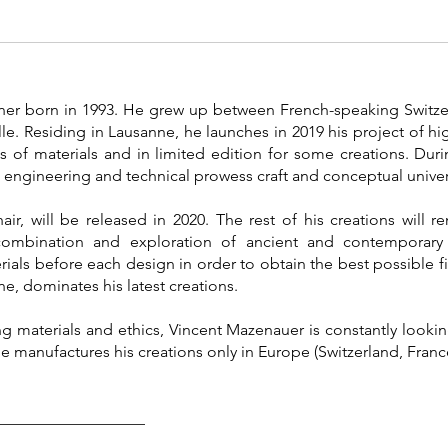
ner born in 1993. He grew up between French-speaking Switzer
elle. Residing in Lausanne, he launches in 2019 his project of 
 of materials and in limited edition for some creations. Duri
al, engineering and technical prowess craft and conceptual unive
air, will be released in 2020. The rest of his creations will 
 combination and exploration of ancient and contemporar
ials before each design in order to obtain the best possible fin
e, dominates his latest creations.
ng materials and ethics, Vincent Mazenauer is constantly look
e manufactures his creations only in Europe (Switzerland, Franc
___________________