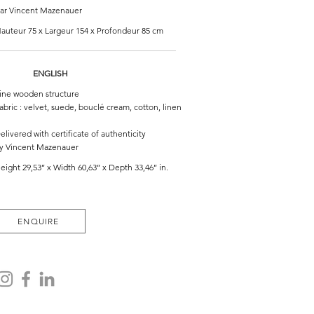
ar Vincent Mazenauer
auteur 75 x Largeur 154 x Profondeur 85 cm
ENGLISH
ine wooden structure
abric : velvet, suede, bouclé cream, cotton, linen
elivered with certificate of authenticity
y Vincent Mazenauer
eight 29,53’’ x Width 60,63’’ x Depth 33,46’’ in.
ENQUIRE