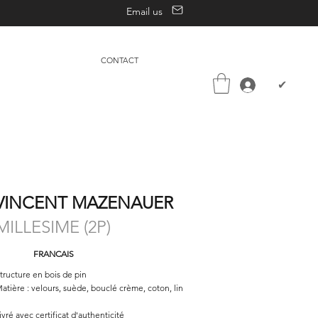
Email us
CONTACT
✔
VINCENT MAZENAUER
MILLESIME (2P)
FRANCAIS
tructure en bois de pin
atière : velours, suède, bouclé crème, coton, lin
ivré avec certificat d'authenticité