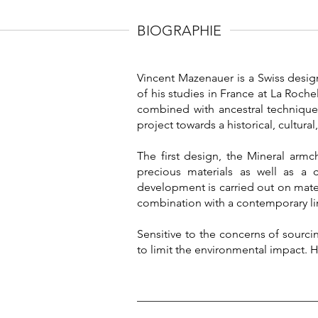
BIOGRAPHIE
Vincent Mazenauer is a Swiss desig
of his studies in France at La Roch
combined with ancestral techniques
project towards a historical, cultur
The first design, the Mineral armch
precious materials as well as a
development is carried out on mater
combination with a contemporary lin
Sensitive to the concerns of sourci
to limit the environmental impact. H
_______________________________