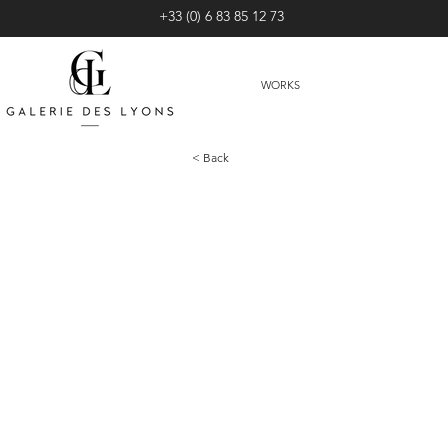
+33 (0) 6 83 85 12 73
WORKS
< Back