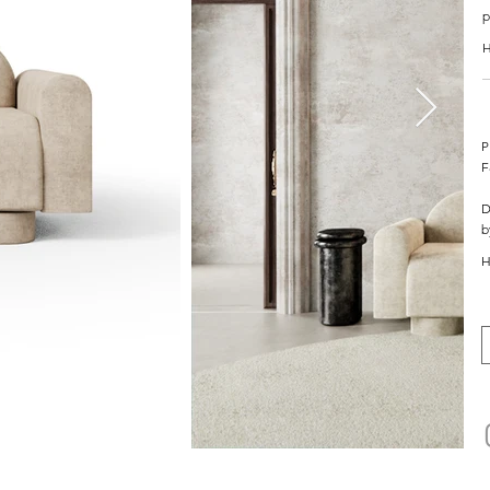
p
H
P
F
D
b
H