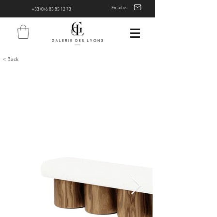
Email us
+33 (0) 6 83 85 12 73
< Back