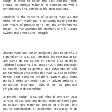
design in order to obtain the best possible finish.
Bronze, an antique material, in combination with a
contemporary line, dominates his latest creations.
Sensitive to the concerns of sourcing materials and
ethics, Vincent Mazenauer is constantly looking for the
best means of production to limit the environmental
impact. He manufactures his creations only in Europe
(Switzerland, France and Portugal).
__________________________________________________
Vincent Mazenauer est un designer Suisse né en 1993. Il
a grandi entre la Suisse Romande, les Pays-Bas et fait
une partie de ses études en France à La Rochelle.
Résidant à Lausanne, il se lance en 2019 dans son projet
de mobilier haut de gamme, luxe contemporain allié
aux techniques ancestrales des matériaux et en édition
limitée pour certaines créations. Durant plus d’une
année, il affina son projet vers un univers artisanal et
conceptuel historique, culturel et de prouesse
d'ingénierie et de technicité.
Le premier design, le fauteuil Mineral, sortira en 2020.
Le reste de ses créations demeureront sur cette ligne,
en utilisant des matériaux nobles et précieux ainsi
qu'une combinaison et exploration d'espaces et de