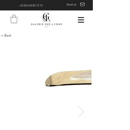
Email us
+33 (0) 6 83 85 12 73
< Back