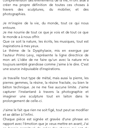
compréhension des événements de la vie, m'ont aidé à
créer ma propre définition de toutes ces choses à
travers des sculptures, du mobilier, et des
photographies.
Je m’inspire de la vie, du monde, tout ce qui nous
entoure.
Je me nourrie de tout ce que je vois et de tout ce que
le monde a à nous offrir.
Que ce soit la nature, les écrits, les musiques, tout est
inspirations à mes yeux.
Le théme de la Dysphylaxie, mis en exergue par
l'auteur Primo Levy, représente la ligne directrice de
mon art. L'idée de ne faire qu'un avec la nature m'a
toujours semblé grandiose comme j'aime à le dire. C'est
une source inépuisable d'inspirations.
Je travaille tout type de métal, mais aussi la pierre, les
pierres gemmes, la résine, la résine fractale, ou bien le
béton technique. Je ne me fixe aucune limite. J'aime
capturer l'instantané à travers la photographie et
imaginer une sculpture tout en laiton dans le
prolongement de celle-ci.
J'aime le fait que rien ne soit figé, tout peut se modifier
et se délier à l'infini.
Chaque pièce est signée et gravée d'une phrase en
rapport avec l'émotion que je veux mettre en avant; J'ai