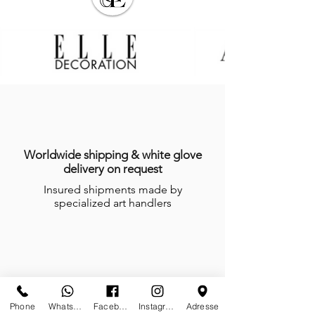
Worldwide shipping & white glove
delivery on request
Insured shipments made by
specialized art handlers
Secured payment by Credit Card or
Wired Transfer
Phone
Whatsapp
Facebook
Instagram
Adresse