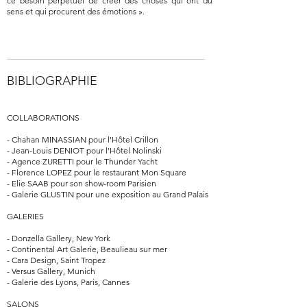
ce besoin perpétuel de créer des choses qui ont du
sens et qui procurent des émotions ».
BIBLIOGRAPHIE
COLLABORATIONS
- Chahan MINASSIAN pour l'Hôtel Crillon
- Jean-Louis DENIOT pour l'Hôtel Nolinski
- Agence ZURETTI pour le Thunder Yacht
- Florence LOPEZ pour le restaurant Mon Square
- Elie SAAB pour son show-room Parisien
- Galerie GLUSTIN pour une exposition au Grand Palais
GALERIES
- Donzella Gallery, New York
- Continental Art Galerie, Beaulieau sur mer
- Cara Design, Saint Tropez
- Versus Gallery, Munich
- Galerie des Lyons, Paris, Cannes
SALONS