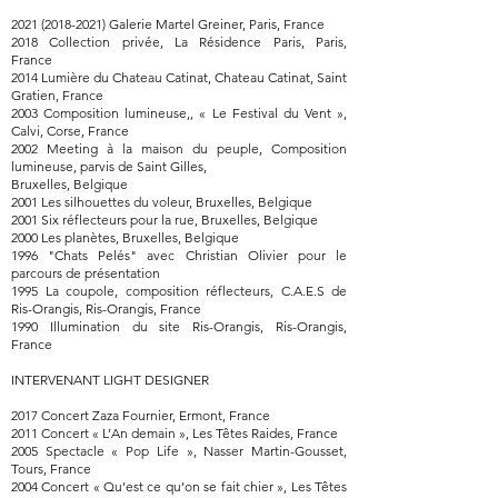
2021 (2018-2021) Galerie Martel Greiner, Paris, France
2018 Collection privée, La Résidence Paris, Paris,
France
2014 Lumière du Chateau Catinat, Chateau Catinat, Saint
Gratien, France
2003 Composition lumineuse,, « Le Festival du Vent »,
Calvi, Corse, France
2002 Meeting à la maison du peuple, Composition
lumineuse, parvis de Saint Gilles,
Bruxelles, Belgique
2001 Les silhouettes du voleur, Bruxelles, Belgique
2001 Six réflecteurs pour la rue, Bruxelles, Belgique
2000 Les planètes, Bruxelles, Belgique
1996 "Chats Pelés" avec Christian Olivier pour le
parcours de présentation
1995 La coupole, composition réflecteurs, C.A.E.S de
Ris-Orangis, Ris-Orangis, France
1990 Illumination du site Ris-Orangis, Ris-Orangis,
France
INTERVENANT LIGHT DESIGNER
2017 Concert Zaza Fournier, Ermont, France
2011 Concert « L’An demain », Les Têtes Raides, France
2005 Spectacle « Pop Life », Nasser Martin-Gousset,
Tours, France
2004 Concert « Qu’est ce qu’on se fait chier », Les Têtes