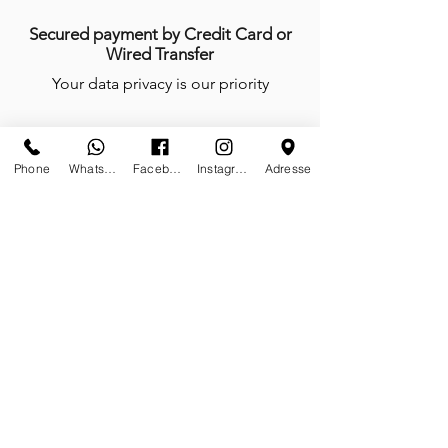
Secured payment by Credit Card or
Wired Transfer
Your data privacy is our priority
Phone
Whatsapp
Facebook
Instagram
Adresse
Anytime, anywhere, tailor-made is our
mindset
We do not work, we create and give
life with passion every day of the year
Certificates of authenticity
Tailor-made furnitures and sculptures;