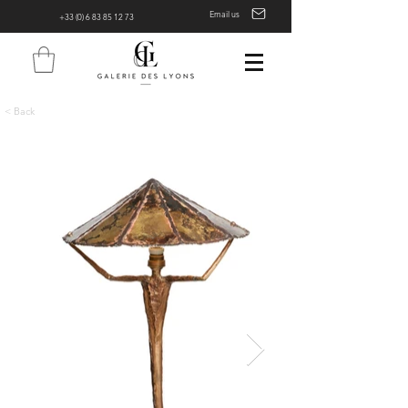
Email us
+33 (0) 6 83 85 12 73
< Back