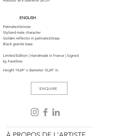
Hauteur 50 x diamètre 26 cm
ENGLISH
Patinated bronze
Stylized male character
Golden reflector in patinated brass
Black granite base
Limited Edition | Handmade in France | Signed
by Fantôme
Height 19,69'' x diameter 10,24'' in.
ENQUIRE
À PROPOS DE L'ARTISTE